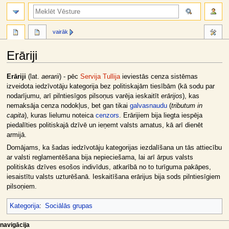
meklēt
vairāk
Erāriji
Jump
Jump
Erāriji
(lat.
aerarii
) - pēc
Servija Tullija
ieviestās cenza sistēmas
to
to
izveidota iedzīvotāju kategorija bez politiskajām tiesībām (kā sodu par
navigation
search
nodarījumu, arī pilntiesīgos pilsoņus varēja ieskaitīt
erārijos
), kas
nemaksāja cenza nodokļus, bet gan tikai
galvasnaudu
(
tributum in
capita
), kuras lielumu noteica
cenzors
. Erārijiem bija liegta iespēja
piedalīties politiskajā dzīvē un ieņemt valsts amatus, kā arī dienēt
armijā.
Domājams, ka šadas iedzīvotāju kategorijas iezdalīšana un tās attiecību
ar valsti reglamentēšana bija nepieciešama, lai arī ārpus valsts
politiskās dzīves esošos indivīdus, atkarībā no to turīguma pakāpes,
iesaistītu valsts uzturēšanā. Ieskaitīšana erārijus bija sods pilntiesīgiem
pilsoņiem.
Kategorija
:
Sociālās grupas
N
lapas darbības
dalībnieka rīki
navigācija