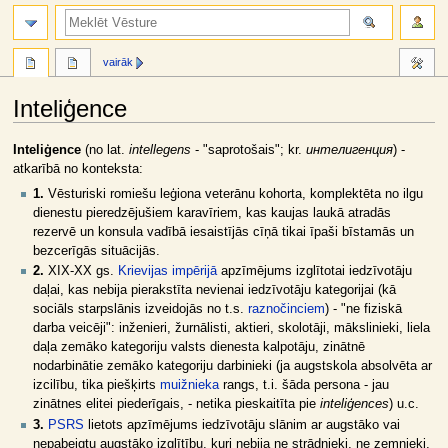
meklēt
vairāk
Inteliģence
Jump
Jump
Inteliģence
(no lat.
intellegens
- "saprotošais"; kr.
интелигенция
) -
to
to
atkarībā no konteksta:
navigation
search
1.
Vēsturiski romiešu leģiona veterānu kohorta, komplektēta no ilgu
dienestu pieredzējušiem karavīriem, kas kaujas laukā atradās
rezervē un konsula vadībā iesaistījās cīņā tikai īpaši bīstamās un
bezcerīgās situācijās.
2.
XIX-XX gs.
Krievijas impērijā
apzīmējums izglītotai iedzīvotāju
daļai, kas nebija pierakstīta nevienai iedzīvotāju kategorijai (kā
sociāls starpslānis izveidojās no t.s.
raznočinciem
) - "ne fiziskā
darba veicēji": inženieri, žurnālisti, aktieri, skolotāji, mākslinieki, liela
daļa zemāko kategoriju valsts dienesta kalpotāju, zinātnē
nodarbinātie zemāko kategoriju darbinieki (ja augstskola absolvēta ar
izcilību, tika piešķirts
muižnieka
rangs, t.i. šāda persona - jau
zinātnes elitei piederīgais, - netika pieskaitīta pie
inteliģences
) u.c.
3.
PSRS
lietots apzīmējums iedzīvotāju slānim ar augstāko vai
nepabeigtu augstāko izglītību, kuri nebija ne strādnieki, ne zemnieki,