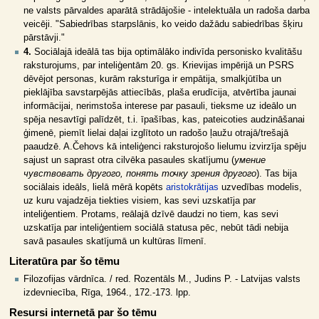
ne valsts pārvaldes aparātā strādājošie - intelektuāla un radoša darba
veicēji. "Sabiedrības starpslānis, ko veido dažādu sabiedrības šķiru
pārstāvji."
4.
Sociālajā ideālā tas bija optimālāko indivīda personisko kvalitāšu
raksturojums, par inteliģentām 20. gs. Krievijas impērijā un PSRS
dēvējot personas, kurām raksturīga ir empātija, smalkjūtība un
pieklājība savstarpējās attiecībās, plaša erudīcija, atvērtība jaunai
informācijai, nerimstoša interese par pasauli, tieksme uz ideālo un
spēja nesavtīgi palīdzēt, t.i. īpašības, kas, pateicoties audzināšanai
ģimenē, piemīt lielai daļai izglītoto un radošo ļaužu otrajā/trešajā
paaudzē. A.Čehovs kā inteliģenci raksturojošo lielumu izvirzīja spēju
sajust un saprast otra cilvēka pasaules skatījumu (
умение
чувствовать другого, понять точку зрения другого
). Tas bija
sociālais ideāls, lielā mērā kopēts
aristokrātijas
uzvedības modelis,
uz kuru vajadzēja tiekties visiem, kas sevi uzskatīja par
inteliģentiem. Protams, reālajā dzīvē daudzi no tiem, kas sevi
uzskatīja par inteliģentiem sociālā statusa pēc, nebūt tādi nebija
savā pasaules skatījumā un kultūras līmenī.
Literatūra par šo tēmu
Filozofijas vārdnīca. / red. Rozentāls M., Judins P. - Latvijas valsts
izdevniecība, Rīga, 1964., 172.-173. lpp.
Resursi internetā par šo tēmu