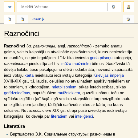
meklēt
vairāk
Raznočinci
Jump
Jump
Raznočinci
(kr.
разночинцы
, angl.
raznochintsy
) - zemāko amatu
to
to
galma, valsts kalpotāji un atvaļinātie apakšvirsnieki, kurus nepierakstīja
navigation
search
ne cunftēs, ne pie tirgotājiem. Līdz tika ieviesta
goda pilsoņu
kategorija,
raznočinciem
pieskaitīja arī t.s.
mūža muižnieku
bērnus. Sadzīviski tā
dēvēja lielāko tiesu pakalpojumu sfērā nodarbinātu, nevienā vispāratzītā
iedzīvotāju
kārtā
neiekļautu iedzīvotāju kategorija
Krievijas impērijā
XVIII-XIX gs., t.i. ļaudis, cēlušies no atvaļinātiem apakšvirsniekiem un
to bērniem, sīktirgotājiem,
mietpilsoņiem
, sīkās ierēdniecības, sīkās
garīdzniecības
, paputējušiem
muižniekiem
, guvuši zināmu, taču ne
spīdošu izglītību (arī šajā ziņā veidoja starpslāni starp neizglītoto tautu
un izglītotajiem ļaudīm), tādējādi sarāvuši saites ar kārtu, no kuras
cēlušies. No
raznočinciem
XIX gs. otrajā pusē izveidojās iedzīvotāju
kategorijas, ko dēvēja par
literātiem
vai
inteliģenci
.
Literatūra
Виртшафтер Э.К. Социальные структуры: разночинцы в