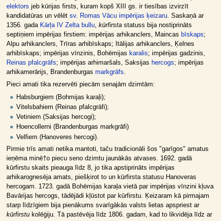
elektors
jeb kūrijas firsts, kuram kopš XIII gs. ir tiesības izvirzīt
kandidatūras un vēlēt
sv. Romas Vācu impērijas
ķeizaru
. Saskaņā ar
1356. gada
Kārļa IV Zelta bullu
,
kūrfirsta
statuss bija nostiprināts
septiņiem impērijas firstiem: impērijas arhikanclers, Maincas
bīskaps
;
Alpu arhikanclers, Trīras arhibīskaps; Itālijas arhikanclers, Ķelnes
arhibīskaps; impērijas vīnzinis, Bohēmijas
karalis
; impērijas gadzinis,
Reinas pfalcgrāfs
; impērijas arhimaršals, Saksijas
hercogs
; impērijas
arhikamerārijs, Brandenburgas
markgrāfs
.
Pieci amati tika rezervēti piecām senajām dzimtām:
Habsburgiem (Bohmijas karaļi);
Vitelsbahiem (Reinas pfalcgrāfi);
Vetiniem (Saksijas hercogi);
Hoencollerni (Brandenburgas markgrāfi)
Velfiem (Hanoveres hercogi).
Pirmie trīs amati netika mantoti, taču tradicionāli šos "garīgos" amatus
ieņēma minē†o piecu seno dzimtu jaunākās atvases. 1692. gadā
kūrfirstu skaits pieauga līdz 8, jo tika apstiprināts impērijas
arhikarognesēja amats, piešķirot to un kūrfirsta statusu Hanoveras
hercogam. 1723. gadā Bohēmijas karaļa vietā par impērijas vīnzini kļuva
Bavārijas hercogs, tādējādi kļūstot par kūrfirstu. Ķeizaram kā pirmajam
starp līdzīgiem bija pienākums svarīgākās valsts lietas apspriest ar
kūrfirstu
kolēģiju. Tā pastēvēja līdz 1806. gadam, kad to likvidēja līdz ar