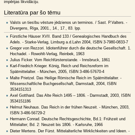
impērijas likvidāciju.
Literatūra par šo tēmu
Valsts un tiesību vēsture jēdzienos un terminos. / Sast. P.Valters. -
Divergens, Rīga, 2001., 14., 17., 83. lpp.
Fürstliche Häuser XVII. Band 133 / Genealogisches Handbuch des
Adels. - Starke-Verlag, Limburg a.d.Lahn 2004, ISBN 3-7980-0833-7
Gregor von Rezzori. Idiotenführer durch die deutsche Gesellschaft. 1.
Hochadel. - Rowohlt-Verlag, Reinbek, 1963
Julius Ficker. Vom Reichfürstenstande. - Innsbruck, 1861
Karl-Friedrich Krieger. König, Reich und Reichsreform im
Spätmittelalter. - München, 2005, ISBN 3-486-57670-4
Malte Prietzel. Das Heilige Römische Reich im Spätmittelalter. -
Wissenschaftliche Buchgesellschaft, Darmstadt, 2004, ISBN
3534151313
Axel Gotthard. Das Alte Reich 1495 – 1806. - Darmstadt, 2003, ISBN
3534151186
Helmut Neuhaus. Das Reich in der frühen Neuzeit. - München, 2003,
ISBN 3-486-56729-2
Hermann Conrad. Deutsche Rechtsgeschichte, Bd.1: Frühzeit und
Mittelalter; Bd. 2: Neuzeit bis 1806. - Karlsruhe, 1966
Dieter Mertens. Der Fürst. Mittelalterliche Wirklichkeiten und Ideen. -