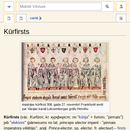
meklēt
vairāk
Kūrfirsts
Jump
Jump
to
to
navigation
search
impērijas kūrfirsti 308. gada 27. novembrī Frankfurtē ievēl
par Vācijas karali Luksemburgas grāfu Henrihu
Kūrfirsts
(vāc.
Kurfürst
, kr.
курфюрст
; no "
kūrija
" +
furisto
, "pirmais")
jeb "
elektors
" (pārnesums no lat.
princeps elector imperii
- "pirmais
imperatora vēlētājs"; angl.
Prince-elector
, sp.
elector
, fr.
electeur
) –
firsts