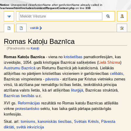
Notice
: Unexpected clearActionName after getActionName already called in
/var/www/html/includes/context/RequestContext.php
on line
338
meklēt
vairāk
Romas Katoļu Baznīca
(Pāradresēts no
Katoļi
)
Jump
Jump
Romas Katoļu Baznīca
- viena no
kristietības
pamatkonfesijām, kas
to
to
izveidojās, 1054. gadā kristīgajai Baznīcai sašķeļoties (
Lielā Shizma
)
navigation
search
Austrumu Baznīcā
un Rietumu Baznīcā jeb katolicismā. Lielākās
atšķirības no pārējiem kristietības virzieniem ir garīdzniecības
celibāts
,
Baznīcas virspriestera -
pāvesta
- atzīšana par Kristus vietnieku zemes
virsū, tā atzīšana par nemaldīgu ticības lietās, teokrātiskā principa
atzīšana valsts lietās, kā arī atšķirības
liturģijā
, Baznīcas struktūrā,
Baznīcas tiesībās
u.c.
XVI gs.
Reformācijas
rezultātā no Romas katoļu Baznīcas atšķēlās
virkne
protestantisko
sektu, kas laika gaitā pārtapa patstāvīgās
konfesijās.
Skat. arī:
tomisms
,
kanoniskās tiesības
,
Svētais Krēsls
,
Pāvesta
diktāti
,
svētā inkvizīcija