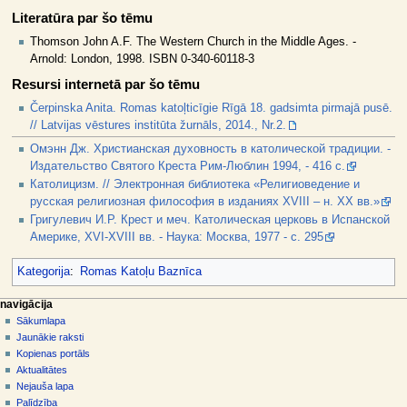
Literatūra par šo tēmu
Thomson John A.F. The Western Church in the Middle Ages. -
Arnold: London, 1998. ISBN 0-340-60118-3
Resursi internetā par šo tēmu
Čerpinska Anita. Romas katoļticīgie Rīgā 18. gadsimta pirmajā pusē.
// Latvijas vēstures institūta žurnāls, 2014., Nr.2.
Омэнн Дж. Христианская духовность в католической традиции. -
Издательство Святого Креста Рим-Люблин 1994, - 416 с.
Католицизм. // Электронная библиотека «Религиоведение и
русская религиозная философия в изданиях XVIII – н. XX вв.»
Григулевич И.Р. Крест и меч. Католическая церковь в Испанской
Америке, XVI-XVIII вв. - Наука: Москва, 1977 - с. 295
Kategorija
:
Romas Katoļu Baznīca
N
lapas darbības
dalībnieka rīki
navigācija
raksts
pieslēgties
Sākumlapa
a
diskusija
Jaunākie raksti
v
skatīt
Kopienas portāls
i
aplūkot
Aktualitātes
g
kodu
Nejauša lapa
vēsture
Palīdzība