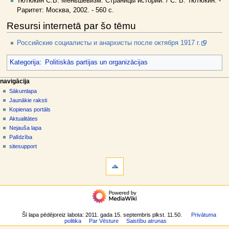
Тютюкин С.В. Меньшевизм: Страницы истории. / С. В. Тютюкин. -
Раритет: Москва, 2002. - 560 с.
Resursi internetā par šo tēmu
Российские социалисты и анархисты после октября 1917 г.
Kategorija
:
Politiskās partijas un organizācijas
N
lapas darbības
dalībnieka rīki
navigācija
raksts
pieslēgties
Sākumlapa
a
diskusija
Jaunākie raksti
v
skatīt
Kopienas portāls
i
aplūkot
Aktualitātes
g
kodu
Nejauša lapa
vēsture
ā
Palīdzība
sitesupport
c
rīki
i
Norādes
j
uz
šo
a
navigācija
rakstu
s
Sākumlapa
Saistītās
i
Jaunākie
izmaiņas
raksti
Šī lapa pēdējoreiz labota: 2011. gada 15. septembris plkst. 11.50.
Privātuma
z
Īpašās
politika
Par Vēsture
Saistību atrunas
Kopienas
lapas
v