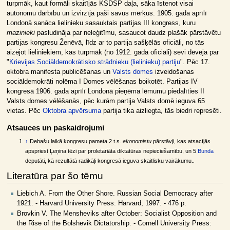
turpmāk, kaut formāli skaitījās KSDSP daļa, sāka īstenot visai
autonomu darbību un izvirzīja paši savus mērķus. 1905. gada aprīlī
Londonā sanāca lielinieku sasauktais partijas III kongress, kuru
mazinieki
pasludināja par neleģitīmu, sasaucot daudz plašāk pārstāvētu
partijas kongresu Ženēvā, līdz ar to partija sašķēlās oficiāli, no tās
aizejot lieliniekiem, kas turpmāk (no 1912. gada oficiāli) sevi dēvēja par
"
Krievijas Sociāldemokrātisko strādnieku (lielinieku) partiju
". Pēc 17.
oktobra manifesta publicēšanas un
Valsts domes
izveidošanas
sociāldemokrāti nolēma I Domes vēlēšanas boikotēt. Partijas IV
kongresā 1906. gada aprīlī Londonā pieņēma lēmumu piedalīties II
Valsts domes vēlēšanās, pēc kurām partija Valsts domē ieguva 65
vietas. Pēc
Oktobra apvērsuma
partija tika aizliegta, tās biedri represēti.
Atsauces un paskaidrojumi
↑
Debašu laikā kongresu pameta 2 t.s.
ekonomistu
pārstāvji, kas atsacījās
apspriest Ļeņina tēzi par proletariāta diktatūras nepieciešamību, un 5
Bunda
deputāti, kā rezultātā radikāļi kongresā ieguva skaitlisku vairākumu..
Literatūra par šo tēmu
Liebich A. From the Other Shore. Russian Social Democracy after
1921. - Harvard University Press: Harvard, 1997. - 476 p.
Brovkin V. The Mensheviks after October: Socialist Opposition and
the Rise of the Bolshevik Dictatorship. - Cornell University Press: