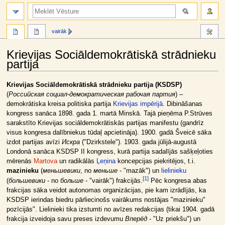
meklēt
vairāk
Krievijas Sociāldemokrātiskā strādnieku
partija
Jump
Jump
Krievijas Sociāldemokrātiskā strādnieku partija (KSDSP)
to
to
(
Российская социал-демократическая рабочая партия
) –
navigation
search
demokrātiska kreisa politiska partija
Krievijas impērijā
. Dibināšanas
kongress sanāca 1898. gada 1. martā Minskā. Tajā pieņēma P.Strūves
sarakstīto Krievijas sociāldemokrātiskās partijas manifestu (gandrīz
visus kongresa dalībniekus tūdaļ apcietināja). 1900. gadā Šveicē sāka
izdot partijas avīzi
Искра
("Dzirkstele"). 1903. gada jūlijā-augustā
Londonā sanāca KSDSP II kongress, kurā partija sadalījās sašķeļoties
mērenās
Martova
un radikālās
Ļeņina
koncepcijas piekritējos, t.i.
mazinieku
(
меньшевики
, no
меньше
- "mazāk") un
lielinieku
[
1
]
(
большевики
- no
больше
- "vairāk") frakcijās.
Pēc kongresa abas
frakcijas sāka veidot autonomas organizācijas, pie kam izrādījās, ka
KSDSP ierindas biedru pārliecinošs vairākums nostājas "mazinieku"
pozīcijās". Lielinieki tika izstumti no avīzes redakcijas (tikai 1904. gadā
frakcija izveidoja savu preses izdevumu
Вперёд
- "Uz priekšu") un