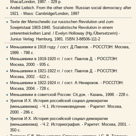
Ithaca/London, 1987. - 329 p.
André Liebich. From the other shore: Russian social democracy after
1921. - Mass: Cambridge/London, 1997
Texte der Menschewiki zur russischen Revolution und zum
Sowjetstaat 1903-1940. Sozialistische Revolution in einem
unterentwickelten Land. / Evelyn Holloway (Hg./Übersetzerin) -
Junius Verlag: Hamburg, 1981. ISBN 3-88506-111-2
Меньшевики в 1918 году. / сост. Д.Павлов. - РОССПЭН: Москва,
1999. - 798 с.
Меньшевики в 1919-1920 гг. / сост. Павлов Д. - РОССПЭН:
Москва, 2000. - 935 с.
Меньшевики в 1921-1922 гг. / сост. Павлов Д. - РОССПЭН:
Москва, 2002. - 622 с.
Меньшевики в 1922-1924 гг. / cост. А.Ненароков. - РОССПЭН:
Москва, 2004. - 728 с.
Меньшевики в советской России: Сб.док. - Казань, 1998. - 228 с.
Урилов И.Х. История российской социал-демократии
(меньшевизма). - Ч.1. Источниковедение. - Раритет: Москва,
2000. - 286 с.
Урилов И.Х. История российской социал-демократии
(меньшевизма). - Ч.2. Историография. - Раритет: Москва, 2001. -
350 с.