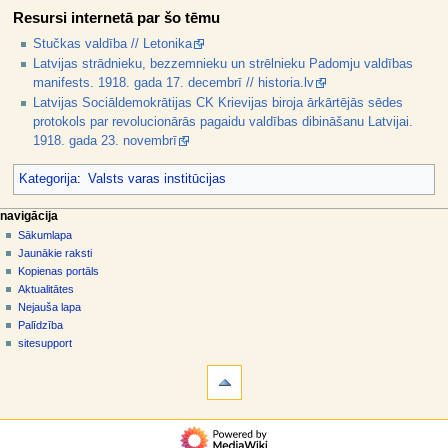
Resursi internetā par šo tēmu
Stučkas valdība // Letonika
Latvijas strādnieku, bezzemnieku un strēlnieku Padomju valdības
manifests. 1918. gada 17. decembrī // historia.lv
Latvijas Sociāldemokrātijas CK Krievijas biroja ārkārtējās sēdes
protokols par revolucionārās pagaidu valdības dibināšanu Latvijai.
1918. gada 23. novembrī
Kategorija
:
Valsts varas institūcijas
N
lapas darbības
dalībnieka rīki
navigācija
raksts
pieslēgties
Sākumlapa
a
diskusija
Jaunākie raksti
v
skatīt
Kopienas portāls
i
aplūkot
Aktualitātes
g
kodu
Nejauša lapa
vēsture
ā
Palīdzība
sitesupport
c
rīki
i
Norādes
j
uz
šo
a
navigācija
rakstu
s
Sākumlapa
Saistītās