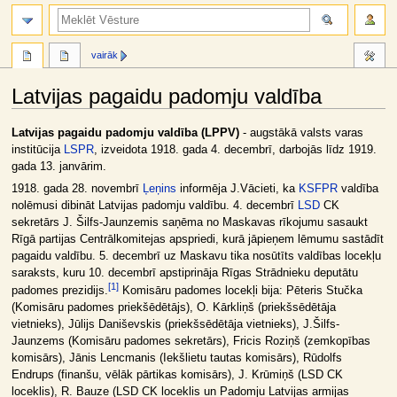
meklēt
vairāk
Latvijas pagaidu padomju valdība
Jump
Jump
Latvijas pagaidu padomju valdība (LPPV)
- augstākā valsts varas
to
to
institūcija
LSPR
, izveidota 1918. gada 4. decembrī, darbojās līdz 1919.
navigation
search
gada 13. janvārim.
1918. gada 28. novembrī
Ļeņins
informēja J.Vācieti, ka
KSFPR
valdība
nolēmusi dibināt Latvijas padomju valdību. 4. decembrī
LSD
CK
sekretārs J. Šilfs-Jaunzemis saņēma no Maskavas rīkojumu sasaukt
Rīgā partijas Centrālkomitejas apspriedi, kurā jāpieņem lēmumu sastādīt
pagaidu valdību. 5. decembrī uz Maskavu tika nosūtīts valdības locekļu
saraksts, kuru 10. decembrī apstiprināja Rīgas Strādnieku deputātu
[
1
]
padomes prezidijs.
Komisāru padomes locekļi bija: Pēteris Stučka
(Komisāru padomes priekšēdētājs), O. Kārkliņš (priekšsēdētāja
vietnieks), Jūlijs Daniševskis (priekšsēdētāja vietnieks), J.Šilfs-
Jaunzems (Komisāru padomes sekretārs), Fricis Roziņš (zemkopības
komisārs), Jānis Lencmanis (Iekšlietu tautas komisārs), Rūdolfs
Endrups (finanšu, vēlāk pārtikas komisārs), J. Krūmiņš (LSD CK
loceklis), R. Bauze (LSD CK loceklis un Padomju Latvijas armijas