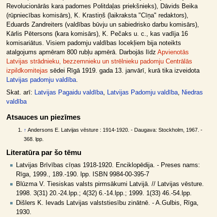
Revolucionārās kara padomes Politdaļas priekšnieks), Dāvids Beika
(rūpniecības komisārs), K. Krastiņš (laikraksta "Cīņa" redaktors),
Eduards Zandreiters (valdības būvju un sabiedrisko darbu komisārs),
Kārlis Pētersons (kara komisārs), K. Pečaks u. c., kas vadīja 16
komisariātus. Visiem padomju valdības locekļiem bija noteikts
atalgojums apmēram 800 rubļu apmērā. Darbojās līdz
Apvienotās
Latvijas strādnieku, bezzemnieku un strēlnieku padomju Centrālās
izpildkomitejas
sēdei Rīgā 1919. gada 13. janvārī, kurā tika izveidota
Latvijas padomju valdība
.
Skat. arī:
Latvijas Pagaidu valdība
,
Latvijas Padomju valdība
,
Niedras
valdība
Atsauces un piezīmes
↑
Andersons E. Latvijas vēsture : 1914-1920. - Daugava: Stockholm, 1967. -
368. lpp.
Literatūra par šo tēmu
Latvijas Brīvības cīņas 1918-1920. Enciklopēdija. - Preses nams:
Rīga, 1999., 189.-190. lpp. ISBN 9984-00-395-7
Blūzma V. Tiesiskas valsts pirmsākumi Latvijā. // Latvijas vēsture.
1998. 3(31) 20.-24.lpp.; 4(32) 6.-14.lpp.; 1999. 1(33) 46.-54.lpp.
Dišlers K. Ievads Latvijas valststiesību zinātnē. - A.Gulbis, Rīga,
1930.