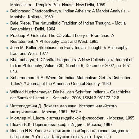
Materialism. - People's Pub. House: New Delhi, 1959
Debiprasad Chattopadhyaya. Indian Atheism: A Marxist Analysis. -
Manisha: Kolkata, 1969
Dale Riepe. The Naturalistic Tradition of Indian Thought. - Motilal
Banarsidass: Delhi, 1964
Pradeep P. Gokhale. The Cārvāka Theory of Pramāṇas: A
Restatement. // Philosophy East and West. 1993
John M. Koller. Skepticism in Early Indian Thought. // Philosophy
East and West. 1977
Bhattacharya R. Cārvāka Fragments: A New Collection. // Journal of
Indian Philosophy, Volume 30, Number 6, December 2002, pp. 597-
640.
Schermerhorn R.A. When Did Indian Materialism Get Its Distinctive
Titles? // Journal of the American Oriental Society. 1930
Wilfried Huchzermeyer. Die heiligen Schriften Indiens – Geschichte
der Sanskrit-Literatur. - Karlsruhe, 2003, ISBN 3-931172-22-8
Чаттопадхъяя Д. Локаята даршана. История индийского
материализма. - Москва, 1961. -567 с.
Мюллер М. Шесть систем индийской философии. - Москва, 1995
Шохин В.К. Первые философы Индии. - Москва, 1997
Исаева Н.В. Учение локаятиков по «Сарва-даршана-сиддханта-
санграхе». // Уч. зап. Тартуского гос. ун-та. Труды по