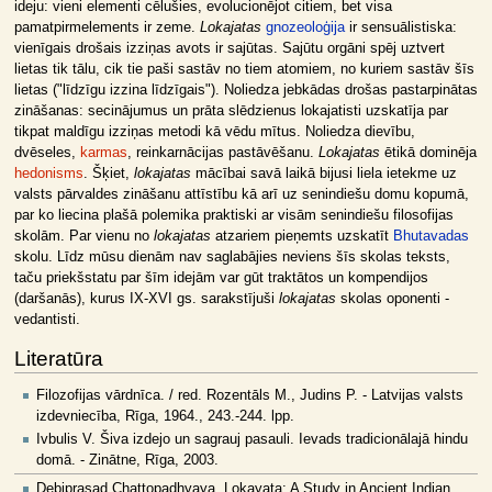
ideju: vieni elementi cēlušies, evolucionējot citiem, bet visa
pamatpirmelements ir zeme.
Lokajatas
gnozeoloģija
ir sensuālistiska:
vienīgais drošais izziņas avots ir sajūtas. Sajūtu orgāni spēj uztvert
lietas tik tālu, cik tie paši sastāv no tiem atomiem, no kuriem sastāv šīs
lietas ("līdzīgu izzina līdzīgais"). Noliedza jebkādas drošas pastarpinātas
zināšanas: secinājumus un prāta slēdzienus lokajatisti uzskatīja par
tikpat maldīgu izziņas metodi kā vēdu mītus. Noliedza dievību,
dvēseles,
karmas
, reinkarnācijas pastāvēšanu.
Lokajatas
ētikā dominēja
hedonisms
. Šķiet,
lokajatas
mācībai savā laikā bijusi liela ietekme uz
valsts pārvaldes zināšanu attīstību kā arī uz senindiešu domu kopumā,
par ko liecina plašā polemika praktiski ar visām senindiešu filosofijas
skolām. Par vienu no
lokajatas
atzariem pieņemts uzskatīt
Bhutavadas
skolu. Līdz mūsu dienām nav saglabājies neviens šīs skolas teksts,
taču priekšstatu par šīm idejām var gūt traktātos un kompendijos
(daršanās), kurus IX-XVI gs. sarakstījuši
lokajatas
skolas oponenti -
vedantisti.
Literatūra
Filozofijas vārdnīca. / red. Rozentāls M., Judins P. - Latvijas valsts
izdevniecība, Rīga, 1964., 243.-244. lpp.
Ivbulis V. Šiva izdejo un sagrauj pasauli. Ievads tradicionālajā hindu
domā. - Zinātne, Rīga, 2003.
Debiprasad Chattopadhyaya. Lokayata: A Study in Ancient Indian