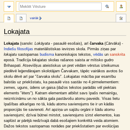
meklēt
vairāk
Lokajata
Jump
Jump
Lokajata
(sanskr.
Lokāyata
- pasaulē esošais), arī
čarvaka
(
Cārvāka
) -
to
to
Indiešu filosofijas
materiālistiskas ievirzes skola. Pirmās ziņas par
navigation
search
lokajatu
sastopamas
budisma
kanoniskajos tekstos,
vēdās
un
sanskrita
eposā. Tradīcija
lokajatas
skolas rašanos saista ar mītisko gudro
Brihaspati. Atsevišķus ateistiskus un pret vēdām vērstus izteikumus
piedēvē leģendārajam skolotājam Čarvakam, tāpēc vairākos avotos šo
skolu dēvē arī par "čarvaka skolu".
Lokajatas
mācība par esamību
balstās uz priekšstatu, ka pasaulē viss sastāv no 4 pirmelementiem:
zemes, uguns, ūdens un gaisa (dažos tekstos parādās vēl piektais
elements "ēters"). Katram elementam atbilst savs īpašs nemainīgu,
neiznīcināmu un no sākta gala pastāvošu atomu paveids. Visas lietu
īpašības atkarīgas no tā, kādu atomu savienojums tie ir un kādās
proporcijās tie savienoti. Arī apziņa un sajūtu orgāni ir šādu atomu
savienojumi; dzīvai būtnei mirstot, savienojums izirst elementos, kas
saplūst ar pārējā nedzīvajā dabā esošajiem konkrētā veida atomiem.
Dažos tekstos sastopamas norādes par priekšstatiem par evolūcijas