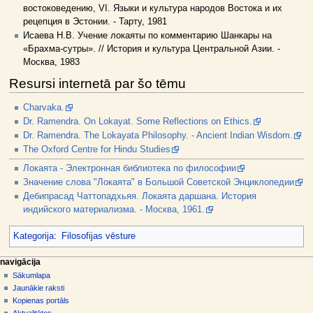
востоковедению, VI. Языки и культура народов Востока и их
рецепция в Эстонии. - Тарту, 1981
Исаева Н.В. Учение локаяты по комментарию Шанкары на
«Брахма-сутры». // История и культура Центральной Азии. -
Москва, 1983
Resursi internetā par šo tēmu
Charvaka.
Dr. Ramendra. On Lokayat. Some Reflections on Ethics.
Dr. Ramendra. The Lokayata Philosophy. - Ancient Indian Wisdom.
The Oxford Centre for Hindu Studies
Локаята - Электронная библиотека по философии
Значение слова "Локаята" в Большой Советской Энциклопедии
Дебипрасад Чаттопадхьяя. Локаята даршана. История
индийского материализма. - Москва, 1961.
Kategorija
:
Filosofijas vēsture
N
lapas darbības
dalībnieka rīki
navigācija
raksts
pieslēgties
Sākumlapa
a
diskusija
Jaunākie raksti
v
skatīt
Kopienas portāls
i
aplūkot