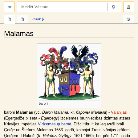
meklēt
vairāk
Malamas
Jump
Jump
to
to
navigation
search
baroni
baroni
Malamas
(vc.
Baron Malama
, kr.
бароны Малама
) -
Valahijas
(Egergedže pilsēta -
Egerbegy
) izcelsmes bruņniecības dzimtas atzars
Krievijas impērijas
Vidzemes guberņā
. Dižciltību it kā ieguvuši brāļi
Ģerģe un Štefans Malamas 1653. gadā, kalpojot Transilvānijas grāfam
Ģerģem II Rakoši (
II. Rákóczi György
, 1621-1660), bet pēc 1711. gada