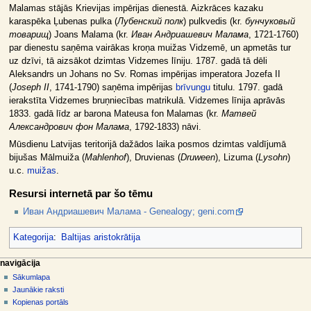
Malamas stājās Krievijas impērijas dienestā. Aizkrāces kazaku
karaspēka Ļubenas pulka (
Лубенский полк
) pulkvedis (kr.
бунчуковый
товарищ
) Joans Malama (kr.
Иван Андриашевич Малама
, 1721-1760)
par dienestu saņēma vairākas kroņa muižas Vidzemē, un apmetās tur
uz dzīvi, tā aizsākot dzimtas Vidzemes līniju. 1787. gadā tā dēli
Aleksandrs un Johans no Sv. Romas impērijas imperatora Jozefa II
(
Joseph II
, 1741-1790) saņēma impērijas
brīvungu
titulu. 1797. gadā
ierakstīta Vidzemes bruņniecības matrikulā. Vidzemes līnija aprāvās
1833. gadā līdz ar barona Mateusa fon Malamas (kr.
Матвей
Александрович фон Малама
, 1792-1833) nāvi.
Mūsdienu Latvijas teritorijā dažādos laika posmos dzimtas valdījumā
bijušas Mālmuiža (
Mahlenhof
), Druvienas (
Druween
), Lizuma (
Lysohn
)
u.c.
muižas
.
Resursi internetā par šo tēmu
Иван Андриашевич Малама - Genealogy; geni.com
Kategorija
:
Baltijas aristokrātija
N
lapas darbības
dalībnieka rīki
navigācija
raksts
pieslēgties
Sākumlapa
a
diskusija
Jaunākie raksti
v
skatīt
Kopienas portāls
i