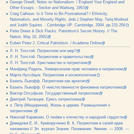
George Orwell. Notes on Nationalism. / England Your England and
Other Essays. - Secker and Warburg, 1953
Craig Calhoun. Is it Time to Be Postnational? / Ethnicity,
Nationalism, and Minority Rights. (eds.) Stephen May, Tariq Modood
and Judith Squires. - Cambridge UP: Cambridge, 2004, pp 231-256
Peter Dreier & Dick Flacks. Patriotism's Secret History. // The
Nation, May 16, 2002
Euben Peter J. Critical Patriotism. / Academe Online
Л. Н. Толстой. Патриотизм или мир?
Л. Н. Толстой. Патриотизм и правительство
Л. Н. Толстой. Христианство и патриотизм
Манфред Ридель. Универсализм прав человека и патриотизм
Марта Нуссбаум. Патриотизм и космополитизм
Базиль Львофф. Патриотизм как архетип
Базиль Львофф. О неестественности феномена патриотизма
Виктор Олсуфьев. Государственный патриотизм
Дмитрий Таланцев. Ересь патриотизма
о. Петр (Мещеринов). Жизнь в церкви. Размышления о
патриотизме.
Николай Карамзин. О любви к отечеству и народной гордости
Демидова Е. И., Криворученко В. К. Патриотизм в своей идее
неизменен // Эл. журнал Знание. Понимание. Умение. — 2008. —