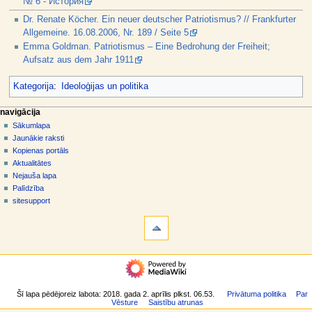
№ 6 - История
Dr. Renate Köcher. Ein neuer deutscher Patriotismus? // Frankfurter
Allgemeine. 16.08.2006, Nr. 189 / Seite 5
Emma Goldman. Patriotismus – Eine Bedrohung der Freiheit;
Aufsatz aus dem Jahr 1911
Kategorija
:
Ideoloģijas un politika
N
lapas darbības
dalībnieka rīki
navigācija
raksts
pieslēgties
Sākumlapa
a
diskusija
Jaunākie raksti
v
skatīt
Kopienas portāls
i
aplūkot
Aktualitātes
g
kodu
Nejauša lapa
vēsture
ā
Palīdzība
sitesupport
c
rīki
i
Norādes
j
uz
šo
a
navigācija
rakstu
s
Sākumlapa
Saistītās
i
Jaunākie
izmaiņas
raksti
Šī lapa pēdējoreiz labota: 2018. gada 2. aprīlis plkst. 06.53.
Privātuma politika
Par
z
Īpašās
Vēsture
Saistību atrunas
Kopienas
lapas