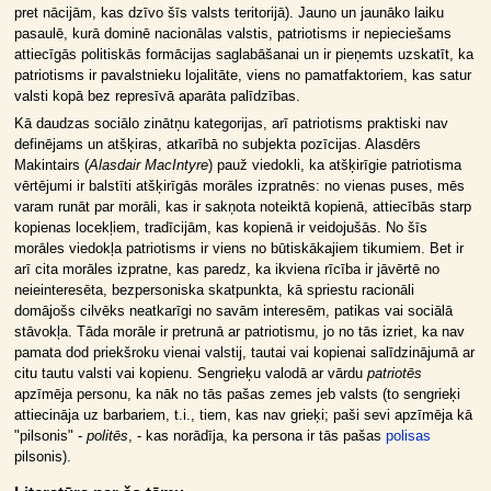
pret nācijām, kas dzīvo šīs valsts teritorijā). Jauno un jaunāko laiku
pasaulē, kurā dominē nacionālas valstis, patriotisms ir nepieciešams
attiecīgās politiskās formācijas saglabāšanai un ir pieņemts uzskatīt, ka
patriotisms ir pavalstnieku lojalitāte, viens no pamatfaktoriem, kas satur
valsti kopā bez represīvā aparāta palīdzības.
Kā daudzas sociālo zinātņu kategorijas, arī patriotisms praktiski nav
definējams un atšķiras, atkarībā no subjekta pozīcijas. Alasdērs
Makintairs (
Alasdair MacIntyre
) pauž viedokli, ka atšķirīgie patriotisma
vērtējumi ir balstīti atšķirīgās morāles izpratnēs: no vienas puses, mēs
varam runāt par morāli, kas ir sakņota noteiktā kopienā, attiecībās starp
kopienas locekļiem, tradīcijām, kas kopienā ir veidojušās. No šīs
morāles viedokļa patriotisms ir viens no būtiskākajiem tikumiem. Bet ir
arī cita morāles izpratne, kas paredz, ka ikviena rīcība ir jāvērtē no
neieinteresēta, bezpersoniska skatpunkta, kā spriestu racionāli
domājošs cilvēks neatkarīgi no savām interesēm, patikas vai sociālā
stāvokļa. Tāda morāle ir pretrunā ar patriotismu, jo no tās izriet, ka nav
pamata dod priekšroku vienai valstij, tautai vai kopienai salīdzinājumā ar
citu tautu valsti vai kopienu. Sengrieķu valodā ar vārdu
patriotēs
apzīmēja personu, ka nāk no tās pašas zemes jeb valsts (to sengrieķi
attiecināja uz barbariem, t.i., tiem, kas nav grieķi; paši sevi apzīmēja kā
"pilsonis" -
politēs
, - kas norādīja, ka persona ir tās pašas
polisas
pilsonis).