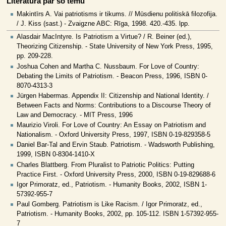
Literatūra par šo tēmu
Makintīrs A. Vai patriotisms ir tikums. // Mūsdienu politiskā filozofija.
/ J. Kiss (sast.) - Zvaigzne ABC: Rīga, 1998. 420.-435. lpp.
Alasdair MacIntyre. Is Patriotism a Virtue? / R. Beiner (ed.),
Theorizing Citizenship. - State University of New York Press, 1995,
pp. 209-228.
Joshua Cohen and Martha C. Nussbaum. For Love of Country:
Debating the Limits of Patriotism. - Beacon Press, 1996, ISBN 0-
8070-4313-3
Jürgen Habermas. Appendix II: Citizenship and National Identity. /
Between Facts and Norms: Contributions to a Discourse Theory of
Law and Democracy. - MIT Press, 1996
Maurizio Viroli. For Love of Country: An Essay on Patriotism and
Nationalism. - Oxford University Press, 1997, ISBN 0-19-829358-5
Daniel Bar-Tal and Ervin Staub. Patriotism. - Wadsworth Publishing,
1999, ISBN 0-8304-1410-X
Charles Blattberg. From Pluralist to Patriotic Politics: Putting
Practice First. - Oxford University Press, 2000, ISBN 0-19-829688-6
Igor Primoratz, ed., Patriotism. - Humanity Books, 2002, ISBN 1-
57392-955-7
Paul Gomberg. Patriotism is Like Racism. / Igor Primoratz, ed.,
Patriotism. - Humanity Books, 2002, pp. 105-112. ISBN 1-57392-955-
7