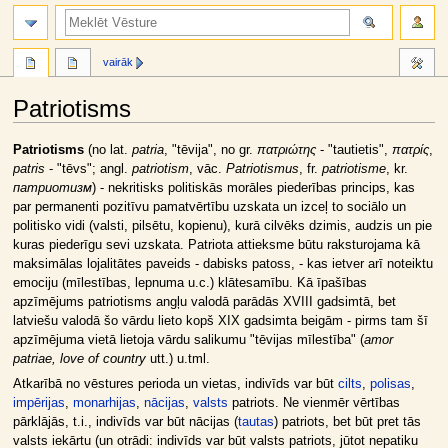
meklēt
vairāk
Patriotisms
Jump
Jump
Patriotisms
(no lat.
patria
, "tēvija", no gr.
πατριώτης
- "tautietis",
πατρίς
,
to
to
patris
- "tēvs"; angl.
patriotism
, vāc.
Patriotismus
, fr.
patriotisme
, kr.
navigation
search
патриотизм
) - nekritisks politiskās morāles piederības princips, kas
par permanenti pozitīvu pamatvērtību uzskata un izceļ to sociālo un
politisko vidi (valsti, pilsētu, kopienu), kurā cilvēks dzimis, audzis un pie
kuras piederīgu sevi uzskata. Patriota attieksme būtu raksturojama kā
maksimālas lojalitātes paveids - dabisks patoss, - kas ietver arī noteiktu
emociju (mīlestības, lepnuma u.c.) klātesamību. Kā īpašības
apzīmējums patriotisms angļu valodā parādās XVIII gadsimtā, bet
latviešu valodā šo vārdu lieto kopš XIX gadsimta beigām - pirms tam šī
apzīmējuma vietā lietoja vārdu salikumu "tēvijas mīlestība" (
amor
patriae, love of country
utt.) u.tml.
Atkarībā no vēstures perioda un vietas, indivīds var būt
cilts
,
polisas
,
impērijas
,
monarhijas
,
nācijas
,
valsts
patriots. Ne vienmēr vērtības
pārklājās, t.i., indivīds var būt nācijas (
tautas
) patriots, bet būt pret tās
valsts iekārtu (un otrādi: indivīds var būt valsts patriots, jūtot nepatiku