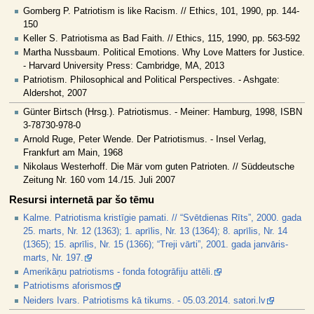
Gomberg P. Patriotism is like Racism. // Ethics, 101, 1990, pp. 144-
150
Keller S. Patriotisma as Bad Faith. // Ethics, 115, 1990, pp. 563-592
Martha Nussbaum. Political Emotions. Why Love Matters for Justice.
- Harvard University Press: Cambridge, MA, 2013
Patriotism. Philosophical and Political Perspectives. - Ashgate:
Aldershot, 2007
Günter Birtsch (Hrsg.). Patriotismus. - Meiner: Hamburg, 1998, ISBN
3-78730-978-0
Arnold Ruge, Peter Wende. Der Patriotismus. - Insel Verlag,
Frankfurt am Main, 1968
Nikolaus Westerhoff. Die Mär vom guten Patrioten. // Süddeutsche
Zeitung Nr. 160 vom 14./15. Juli 2007
Resursi internetā par šo tēmu
Kalme. Patriotisma kristīgie pamati. // “Svētdienas Rīts”, 2000. gada
25. marts, Nr. 12 (1363); 1. aprīlis, Nr. 13 (1364); 8. aprīlis, Nr. 14
(1365); 15. aprīlis, Nr. 15 (1366); “Treji vārti”, 2001. gada janvāris-
marts, Nr. 197.
Amerikāņu patriotisms - fonda fotogrāfiju attēli.
Patriotisms aforismos
Neiders Ivars. Patriotisms kā tikums. - 05.03.2014. satori.lv