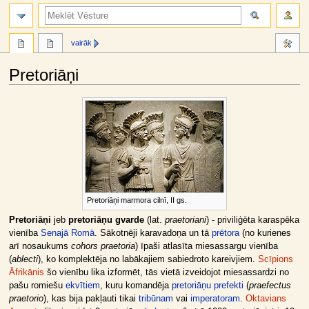
meklēt
vairāk
Pretoriāņi
Jump
Jump
to
to
navigation
search
Pretoriāņi marmora cilnī, II gs.
Pretoriāņi
jeb
pretoriāņu gvarde
(lat.
praetoriani
) - priviliģēta karaspēka
vienība
Senajā Romā
. Sākotnēji karavadoņa un tā
prētora
(no kurienes
arī nosaukums
cohors praetoria
) īpaši atlasīta miesassargu vienība
(
ablecti
), ko komplektēja no labākajiem sabiedroto kareivjiem.
Scīpions
Āfrikānis
šo vienību lika izformēt, tās vietā izveidojot miesassardzi no
pašu romiešu
ekvītiem
, kuru komandēja
pretoriāņu prefekti
(
praefectus
praetorio
), kas bija pakļauti tikai
tribūnam
vai
imperatoram
.
Oktavians