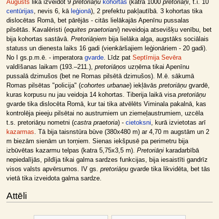
Augusts
lika izveidot 9
pretoriāņu
kohortas
(katrā 1000
pretoriāņi
, t.i. 10
centūrijas
, nevis 6, kā
leģionā
), 2 prefektu pakļautībā. 3 kohortas tika
dislocētas Romā, bet pārējās - citās lielākajās Apenīnu pussalas
pilsētās. Kavalēristi (
equites praetoriani
) neveidoja atsevišķu venību, bet
bija kohortas sastāvā.
Pretoriāņiem
bija lielāka alga, augstāks sociālais
statuss un dienesta laiks 16 gadi (vienkāršajiem leģionāriem - 20 gadi).
No I gs.p.m.ē. - imperatora
gvarde
. Līdz pat
Septīmija Sevēra
valdīšanas laikam (193.–211.),
pretoriāņos
uzņēma tikai Apenīnu
pussalā dzimušos (bet ne Romas pilsētā dzimušos). M.ē. sākumā
Romas pilsētas "policija" (
cohortes urbanae
) iekļāvās
pretoriāņu
gvardē,
kuras korpusu nu jau veidoja 14 kohortas. Tiberija laikā visa
pretoriāņu
gvarde tika dislocēta Romā, kur tai tika atvēlēts Viminala pakalnā, kas
kontrolēja pieeju pilsētai no austrumiem un ziemeļaustrumiem, uzcēla
t.s. pretoriāņu nometni (
castra praetoria
) -
cietoksni
, kurā izvietotas arī
kazarmas
. Tā bija taisnstūra būve (380x480 m) ar 4,70 m augstām un 2
m biezām sienām un torņiem. Sienas iekšpusē pa perimetru bija
izbūvētas kazarmu telpas (katra 5,75x3,5 m).
Pretoriāņi
karadarbībā
nepiedalījās, pildīja tikai galma sardzes funkcijas, bija iesaistīti gandrīz
visos valsts apvērsumos. IV gs.
pretoriāņu
gvarde tika likvidēta, bet tās
vietā tika izveidota galma sardze.
Attēli