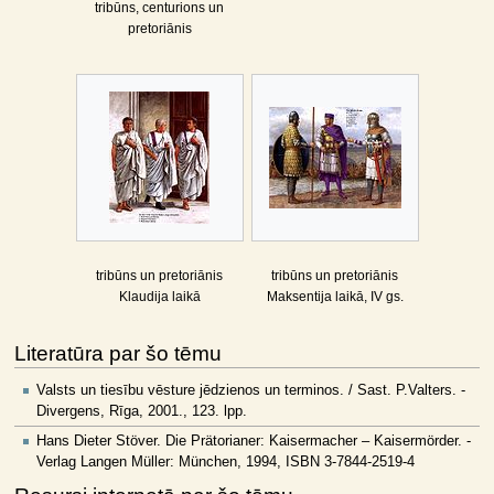
tribūns, centurions un
pretoriānis
tribūns un pretoriānis
tribūns un pretoriānis
Klaudija laikā
Maksentija laikā, IV gs.
Literatūra par šo tēmu
Valsts un tiesību vēsture jēdzienos un terminos. / Sast. P.Valters. -
Divergens, Rīga, 2001., 123. lpp.
Hans Dieter Stöver. Die Prätorianer: Kaisermacher – Kaisermörder. -
Verlag Langen Müller: München, 1994, ISBN 3-7844-2519-4