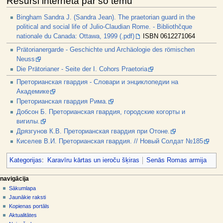
Resursi internetā par šo tēmu
Bingham Sandra J. (Sandra Jean). The praetorian guard in the
political and social life of Julio-Claudian Rome. - Bibliothčque
nationale du Canada: Ottawa, 1999 (.pdf)
ISBN 0612271064
Prätorianergarde - Geschichte und Archäologie des römischen
Neuss
Die Prätorianer - Seite der I. Cohors Praetoria
Преторианская гвардия - Словари и энциклопедии на
Академике
Преторианская гвардия Рима.
Добсон Б. Преторианская гвардия, городские когорты и
вигилы.
Дрязгунов К.В. Преторианская гвардия при Отоне.
Киселев В.И. Преторианская гвардия. // Новый Солдат №185
Kategorijas
:
Karavīru kārtas un ieroču šķiras
Senās Romas armija
N
lapas darbības
dalībnieka rīki
navigācija
raksts
pieslēgties
Sākumlapa
a
diskusija
Jaunākie raksti
v
skatīt
Kopienas portāls
i
aplūkot
Aktualitātes