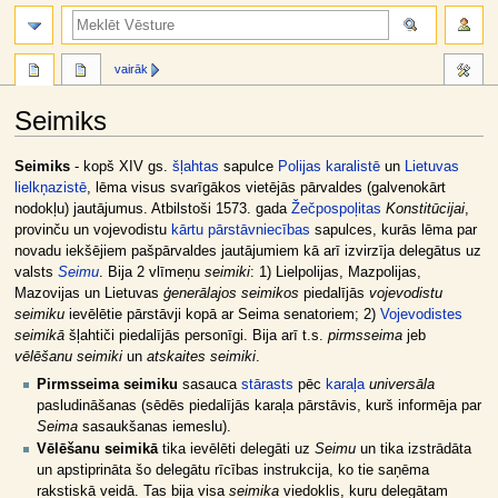
meklēt
vairāk
Seimiks
Jump
Jump
Seimiks
- kopš XIV gs.
šļahtas
sapulce
Polijas karalistē
un
Lietuvas
to
to
lielkņazistē
, lēma visus svarīgākos vietējās pārvaldes (galvenokārt
navigation
search
nodokļu) jautājumus. Atbilstoši 1573. gada
Žečpospoļitas
Konstitūcijai
,
provinču un vojevodistu
kārtu pārstāvniecības
sapulces, kurās lēma par
novadu iekšējiem pašpārvaldes jautājumiem kā arī izvirzīja delegātus uz
valsts
Seimu
. Bija 2 vlīmeņu
seimiki
: 1) Lielpolijas, Mazpolijas,
Mazovijas un Lietuvas
ģenerālajos seimikos
piedalījās
vojevodistu
seimiku
ievēlētie pārstāvji kopā ar Seima senatoriem; 2)
Vojevodistes
seimikā
šļahtiči piedalījās personīgi. Bija arī t.s.
pirmsseima
jeb
vēlēšanu seimiki
un
atskaites seimiki
.
Pirmsseima seimiku
sasauca
stārasts
pēc
karaļa
universāla
pasludināšanas (sēdēs piedalījās karaļa pārstāvis, kurš informēja par
Seima
sasaukšanas iemeslu).
Vēlēšanu seimikā
tika ievēlēti delegāti uz
Seimu
un tika izstrādāta
un apstiprināta šo delegātu rīcības instrukcija, ko tie saņēma
rakstiskā veidā. Tas bija visa
seimika
viedoklis, kuru delegātam