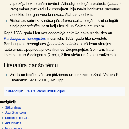
vajadzēja bez ierunām ievērot. Attiecīgi, delegāta protests (
liberum
veto
) seimā pret kādu likumprojektu bija nevis konkrētās personas
viedoklis, bet gan vesela novada šļahtas viedoklis.
Atskaites seimiki
sanāca pēc
Seima
darba beigām, kad delegāti
ziņoja par
seimika
instrukciju izpildi un
Seima
lēmumiem.
Kopš 1566. gada Lietuvas
ģenerālajā seimikā
sāka piedalīties arī
Pārdaugavas hercogistes
muižnieki. 1582. gadā tika izveidots
Pārdaugavas hercogistes
ģenerālais seimiks
. kurš lēma vietējos
jautājumus, apsprieda priekšlikumus Žečpospoļitas Seimam, kā arī
ievēlēja uz to 6 delegātus (2 poļu, 2 lietuviešu un 2 vācu muižnieki).
Literatūra par šo tēmu
Valsts un tiesību vēsture jēdzienos un terminos. / Sast. Valters P. -
Divergens: Rīga, 2001., 145. lpp.
Kategorija
:
Valsts varas institūcijas
N
lapas darbības
dalībnieka rīki
navigācija
raksts
pieslēgties
Sākumlapa
a
diskusija
Jaunākie raksti
v
skatīt
Kopienas portāls
i
aplūkot
Aktualitātes
g
kodu
Nejauša lapa