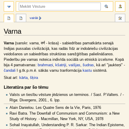
meklēt
vairāk
Varna
Jump
Jump
Varna
(sanskr.
varna
, वर्ण - krāsa) - sabiedrības pamatkārta senajā
to
to
Indijas pussalas civilizācijā, kas radās līdz ar indoāriešu civilizācijas
navigation
search
veidošanos un sabiedrības struktūras sarežģītības palielināšanos.
Piederību pie varnas noteica indivīda sociālā un etniskā izcelsme. Kopā
bija 4 pamatvarnas:
brahmaņi
,
kšatriji
,
vaišjas
,
šudras
, kā arī "jaukteņi" -
čandali
I g.tk.p.m.ē. sākās varnu tranformācija
kastu
sistēmā.
Skat arī:
kārta
,
šķira
Literatūra par šo tēmu
Valsts un tiesību vēsture jēdzienos un terminos. / Sast. P.Valters. / -
Rīga: Divergens, 2001., 6. lpp.
Alain Danielou. Les Quatre Sens de la Vie, Paris, 1976
Ravi Batra. The Downfall of Communism and Communism: a New
Study of History. - Macmillan, New York, NY, USA, 1978
Sohail Inayatullah, Understanding P. R. Sarkar: The Indian Episteme,