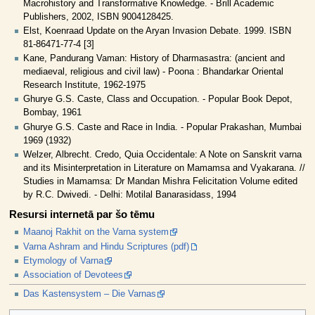
Macrohistory and Transformative Knowledge. - Brill Academic
Publishers, 2002, ISBN 9004128425.
Elst, Koenraad Update on the Aryan Invasion Debate. 1999. ISBN
81-86471-77-4 [3]
Kane, Pandurang Vaman: History of Dharmasastra: (ancient and
mediaeval, religious and civil law) - Poona : Bhandarkar Oriental
Research Institute, 1962-1975
Ghurye G.S. Caste, Class and Occupation. - Popular Book Depot,
Bombay, 1961
Ghurye G.S. Caste and Race in India. - Popular Prakashan, Mumbai
1969 (1932)
Welzer, Albrecht. Credo, Quia Occidentale: A Note on Sanskrit varna
and its Misinterpretation in Literature on Mamamsa and Vyakarana. //
Studies in Mamamsa: Dr Mandan Mishra Felicitation Volume edited
by R.C. Dwivedi. - Delhi: Motilal Banarasidass, 1994
Resursi internetā par šo tēmu
Maanoj Rakhit on the Varna system
Varna Ashram and Hindu Scriptures (pdf)
Etymology of Varna
Association of Devotees
Das Kastensystem – Die Varnas