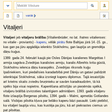
meklēt
vairāk
Vitaljeri
Jump
Jump
Vitaljeri
jeb
vitaljeru brālība
(
Vitalienbrüder
; no lat.
fratres vitalienses
:
to
to
no
vitalie
- proviants) -
kaperu
, vēlāk
pirātu
flote Baltijas jūrā 14.-15. gs.,
navigation
search
kas gan pa jūru apgādāja ielenkto Stokholmu, gan laupīja un gremdēja
dāņu kuģus.
1389. gada 24. februārī kaujā pie Osles Dānijas karalienes Margrētas I
armija sagrāva Zviedrijas karalistes armiju, karalis Albrehts krita gūstā,
Stokholmu ielenca dāņu karaspēks. Zviedrijas riksrods kuģu
īpašniekiem, kuri piedalīsies karadarbībā pret Dāniju un gatavi palīdzēt
ielenktajai Stokholmai, sāka izsniegt kaperu diplomus. Tajā iesaistījās
arī krietns skaits zviedru bruņinieku ar savām karadraudzēm, tā kā
spēks bija visai nopietns. Kaperēšana attīstījās un pieņēmās spēkā,
vitaljeru brālībā izvirzoties talantīgiem admirāļiem. 1393. gadā vitaljeru
flote izlaupīja Bergenas pilsētu, 1394. gadā – Malmi, apmetās Gotlandes
salā. Visbijas pilsēta kļuva par lielāko kaperu bāzi pasaulē. Lieki piebilst,
ka vitaljeri laupīja visu, kas kustēja pa jūru, kā arī piekrastes ciemus un
pat pilsētas.