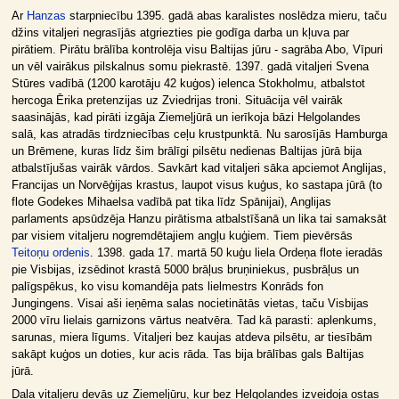
Ar
Hanzas
starpniecību 1395. gadā abas karalistes noslēdza mieru, taču
džins vitaljeri negrasījās atgriezties pie godīga darba un kļuva par
pirātiem. Pirātu brālība kontrolēja visu Baltijas jūru - sagrāba Abo, Vīpuri
un vēl vairākus pilskalnus somu piekrastē. 1397. gadā vitaljeri Svena
Stūres vadībā (1200 karotāju 42 kuģos) ielenca Stokholmu, atbalstot
hercoga Ērika pretenzijas uz Zviedrijas troni. Situācija vēl vairāk
saasinājās, kad pirāti izgāja Ziemeļjūrā un ierīkoja bāzi Helgolandes
salā, kas atradās tirdzniecības ceļu krustpunktā. Nu sarosījās Hamburga
un Brēmene, kuras līdz šim brālīgi pilsētu nedienas Baltijas jūrā bija
atbalstījušas vairāk vārdos. Savkārt kad vitaljeri sāka apciemot Anglijas,
Francijas un Norvēģijas krastus, laupot visus kuģus, ko sastapa jūrā (to
flote Godekes Mihaelsa vadībā pat tika līdz Spānijai), Anglijas
parlaments apsūdzēja Hanzu pirātisma atbalstīšanā un lika tai samaksāt
par visiem vitaljeru nogremdētajiem angļu kuģiem. Tiem pievērsās
Teitoņu ordenis
. 1398. gada 17. martā 50 kuģu liela Ordeņa flote ieradās
pie Visbijas, izsēdinot krastā 5000 brāļus bruņiniekus, pusbrāļus un
palīgspēkus, ko visu komandēja pats lielmestrs Konrāds fon
Jungingens. Visai aši ieņēma salas nocietinātās vietas, taču Visbijas
2000 vīru lielais garnizons vārtus neatvēra. Tad kā parasti: aplenkums,
sarunas, miera līgums. Vitaljeri bez kaujas atdeva pilsētu, ar tiesībām
sakāpt kuģos un doties, kur acis rāda. Tas bija brālības gals Baltijas
jūrā.
Daļa vitaljeru devās uz Ziemeļjūru, kur bez Helgolandes izveidoja ostas