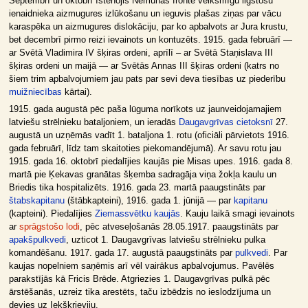
Septembrī un oktobrī īstenojis Nemunas frontē veiksmīgu ilgstošu
ienaidnieka aizmugures izlūkošanu un ieguvis plašas ziņas par vācu
karaspēka un aizmugures dislokāciju, par ko apbalvots ar Jura krustu,
bet decembrī pirmo reizi ievainots un kontuzēts. 1915. gada februārī —
ar Svētā Vladimira IV šķiras ordeni, aprīlī – ar Svētā Staņislava III
šķiras ordeni un maijā — ar Svētās Annas III šķiras ordeni (katrs no
šiem trim apbalvojumiem jau pats par sevi deva tiesības uz piederību
muižniecības
kārtai).
1915. gada augustā pēc paša lūguma norīkots uz jaunveidojamajiem
latviešu strēlnieku bataljoniem, un ieradās
Daugavgrīvas cietoksnī
27.
augustā un uzņēmās vadīt 1. bataljona 1. rotu (oficiāli pārvietots 1916.
gada februārī, līdz tam skaitoties piekomandējumā). Ar savu rotu jau
1915. gada 16. oktobrī piedalījies kaujās pie Misas upes. 1916. gada 8.
martā pie Ķekavas granātas šķemba sadragāja viņa žokļa kaulu un
Briedis tika hospitalizēts. 1916. gada 23. martā paaugstināts par
štabskapitanu
(štābkapteini), 1916. gada 1. jūnijā — par
kapitanu
(kapteini). Piedalījies
Ziemassvētku kaujās
. Kauju laikā smagi ievainots
ar
sprāgstošo lodi
, pēc atveseļošanās 28.05.1917. paaugstināts par
apakšpulkvedi
, uzticot 1. Daugavgrīvas latviešu strēlnieku pulka
komandēšanu. 1917. gada 17. augustā paaugstināts par
pulkvedi
. Par
kaujas nopelniem saņēmis arī vēl vairākus apbalvojumus. Pavēlēs
parakstījās kā Fricis Brēde. Atgriezies 1. Daugavgrīvas pulkā pēc
ārstēšanās, uzreiz tika arestēts, taču izbēdzis no ieslodzījuma un
devies uz Iekškrieviju.