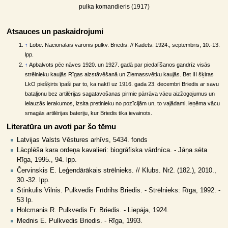
pulka komandieris (1917)
Atsauces un paskaidrojumi
↑
Lobe. Nacionālais varonis pulkv. Briedis. // Kadets. 1924., septembris, 10.-13.
lpp.
↑
Apbalvots pēc nāves 1920. un 1927. gadā par piedalīšanos gandrīz visās
strēlnieku kaujās Rīgas aizstāvēšanā un Ziemassvētku kaujās. Bet III šķiras
LkO piešķirts īpaši par to, ka naktī uz 1916. gada 23. decembri Briedis ar savu
bataljonu bez artilērijas sagatavošanas pirmie pārrāva vācu aizžogojumus un
ielauzās ierakumos, izsita pretinieku no pozīcijām un, to vajādami, ieņēma vācu
smagās artilērijas bateriju, kur Briedis tika ievainots.
Literatūra un avoti par šo tēmu
Latvijas Valsts Vēstures arhīvs, 5434. fonds
Lācplēša kara ordeņa kavalieri: biogrāfiska vārdnīca. - Jāņa sēta
Rīga, 1995., 94. lpp.
Červinskis E. Leģendārākais strēlnieks. // Klubs. Nr2. (182.), 2010.,
30.-32. lpp.
Stinkulis Vilnis. Pulkvedis Frīdrihs Briedis. - Strēlnieks: Rīga, 1992. -
53 lp.
Holcmanis R. Pulkvedis Fr. Briedis. - Liepāja, 1924.
Mednis E. Pulkvedis Briedis. - Rīga, 1993.