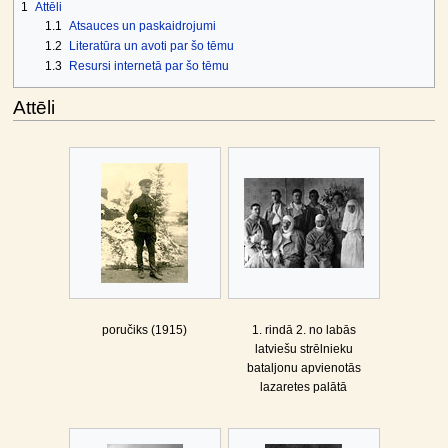
1
Attēli
1.1
Atsauces un paskaidrojumi
1.2
Literatūra un avoti par šo tēmu
1.3
Resursi internetā par šo tēmu
Attēli
poručiks (1915)
1. rindā 2. no labās
latviešu strēlnieku
bataljonu apvienotās
lazaretes palātā