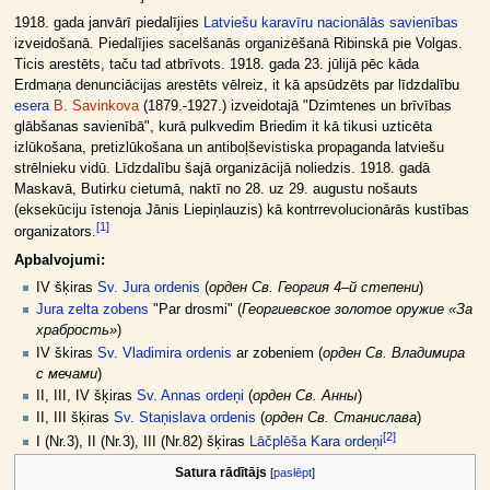
1918. gada janvārī piedalījies
Latviešu karavīru nacionālās savienības
izveidošanā. Piedalījies sacelšanās organizēšanā Ribinskā pie Volgas.
Ticis arestēts, taču tad atbrīvots. 1918. gada 23. jūlijā pēc kāda
Erdmaņa denunciācijas arestēts vēlreiz, it kā apsūdzēts par līdzdalību
esera
B. Savinkova
(1879.-1927.) izveidotajā "Dzimtenes un brīvības
glābšanas savienībā", kurā pulkvedim Briedim it kā tikusi uzticēta
izlūkošana, pretizlūkošana un antiboļševistiska propaganda latviešu
strēlnieku vidū. Līdzdalību šajā organizācijā noliedzis. 1918. gadā
Maskavā, Butirku cietumā, naktī no 28. uz 29. augustu nošauts
(eksekūciju īstenoja Jānis Liepiņlauzis) kā kontrrevolucionārās kustības
[
1
]
organizators.
Apbalvojumi:
IV šķiras
Sv. Jura ordenis
(
орден Св. Георгия 4–й степени
)
Jura zelta zobens
"Par drosmi" (
Георгиевское золотое оружие «За
храбрость»
)
IV škiras
Sv. Vladimira ordenis
ar zobeniem (
орден Св. Владимира
с мечами
)
II, III, IV šķiras
Sv. Annas ordeņi
(
орден Св. Анны
)
II, III šķiras
Sv. Staņislava ordenis
(
орден Св. Станислава
)
[
2
]
I (Nr.3), II (Nr.3), III (Nr.82) šķiras
Lāčplēša Kara ordeņi
Satura rādītājs