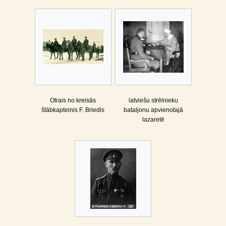
Otrais no kreisās
latviešu strēlnieku
štābkapteinis F. Briedis
bataljonu apvienotajā
lazaretē