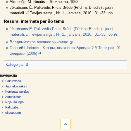
Akmenājs M. Briedis. - Stokholma, 1963.
Jēkabsons Ē. Pulkvedis Fricis Brēde (Frīdrihs Briedis) : jauni
materiāli. // Tēvijas sargs., Nr. 1., janvāris, 2016., 31.-33. lpp.
Resursi internetā par šo tēmu
Jēkabsons Ē. Pulkvedis Fricis Brēde (Frīdrihs Briedis) : jauni
materiāli. // Tēvijas sargs., Nr. 1., janvāris, 2016., 31.-33. lpp.
Владимирское военное училище.
Георгий Шабалин. Кто вы, полковник Бриедис? // Телеграф 01
февраля (2006)
Kategorija
:
B
N
lapas darbības
dalībnieka rīki
navigācija
raksts
pieslēgties
Sākumlapa
a
diskusija
Jaunākie raksti
v
skatīt
Kopienas portāls
i
aplūkot
Aktualitātes
g
kodu
Nejauša lapa
vēsture
ā
Palīdzība
sitesupport
c
rīki
i
Norādes
j
uz