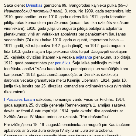
Sāka dienēt
Dvinskas
garnizonā 99. Ivangorodas kājnieku pulka (
99–й
Ивангородский пехотный полк
), 3. rotā. No 1909. gada septembra līdz
1910. gada aprīlim un no 1910. gada rudens līdz 1911. gada februārim
pildīja rotas komandiera pienākumus (parasti tas tika uzticēts vecākam
virsniekam); 1910. gada jūlijā un augustā pildīja bataljona adjutanta
pienākumus; viņš arī vairākkārt apbalvots par panākumiem šaušanas
sacensībās (74 rubļu balva 1910. gada augustā, imperatora balva —
1911. gadā, 50 rubļu balva 1912. gada jūnijā); no 1912. gada augusta
līdz 1913. gada maijam bija piekomandēts turpat Daugavpilī esošajam
25. kājnieku divīzijas štābam kā vecākā
adjutanta
pienākumu izpildītājs.
1912. gadā paaugstināts par
poručiku
. Šajā laikā publicējis militāri
teorētisku analīzi "Vācu kara taktikas pamatprincipi un varbūtējās kara
kampaņas". 1913. gada ziemā apprecējās ar Dvinskas dzelzceļa
darbnīcu vecākā grāmatveža meitu Kseniju Libermani. 1914. gada 18.
jūnijā tika iecelts par 25. divīzijas komandiera ordinārvirsnieku (virsnieku
rīkojumiem).
I Pasaules karam
sākoties, nomainījis vārdu Fricis uz Fridrihs. 1914.
gada augustā 25. divīzija ģenerāļa Rennenkampfa 1. armijas sastāvā
devās uz fronti Austrumprūsijā. 1914. gada oktobrī tika apbalvots ar
Svētās Annas IV šķiras ordeni ar uzrakstu "Par drošsirdību".
Par izlūkgājienu 18.-19. augustā ienaidnieka aizmugurē pie Karalaučiem
apbalvots ar Svētā Jura ordeņa IV šķiru un Jura zelta zobenu.