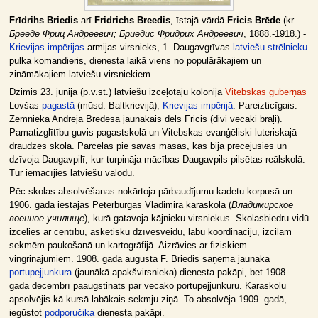
Frīdrihs Briedis
arī
Fridrichs Breedis
, īstajā vārdā
Fricis Brēde
(kr.
Брееде Фриц Андреевич; Бриедис Фридрих Андреевич
, 1888.-1918.) -
Krievijas impērijas
armijas virsnieks, 1. Daugavgrīvas
latviešu strēlnieku
pulka komandieris, dienesta laikā viens no populārākajiem un
zināmākajiem latviešu virsniekiem.
Dzimis 23. jūnijā (p.v.st.) latviešu izceļotāju kolonijā
Vitebskas guberņas
Lovšas
pagastā
(mūsd. Baltkrievijā),
Krievijas impērijā
. Pareizticīgais.
Zemnieka Andreja Brēdesa jaunākais dēls Fricis (divi vecāki brāļi).
Pamatizglītību guvis pagastskolā un Vitebskas evanģēliski luteriskajā
draudzes skolā. Pārcēlās pie savas māsas, kas bija precējusies un
dzīvoja Daugavpilī, kur turpināja mācības Daugavpils pilsētas reālskolā.
Tur iemācījies latviešu valodu.
Pēc skolas absolvēšanas nokārtoja pārbaudījumu kadetu korpusā un
1906. gadā iestājās Pēterburgas Vladimira karaskolā (
Владимирское
военное училище
), kurā gatavoja kājnieku virsniekus. Skolasbiedru vidū
izcēlies ar centību, askētisku dzīvesveidu, labu koordināciju, izcilām
sekmēm paukošanā un kartogrāfijā. Aizrāvies ar fiziskiem
vingrinājumiem. 1908. gada augustā F. Briedis saņēma jaunākā
portupejjunkura
(jaunākā apakšvirsnieka) dienesta pakāpi, bet 1908.
gada decembrī paaugstināts par vecāko portupejjunkuru. Karaskolu
apsolvējis kā kursā labākais sekmju ziņā. To absolvēja 1909. gadā,
iegūstot
podporučika
dienesta pakāpi.