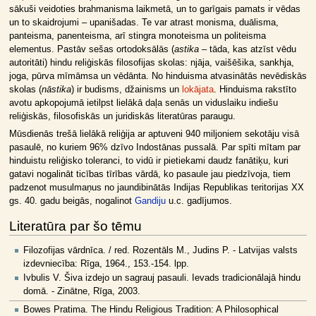
sākuši veidoties brahmanisma laikmetā, un to garīgais pamats ir vēdas
un to skaidrojumi – upanišadas. Te var atrast monisma, duālisma,
panteisma, panenteisma, arī stingra monoteisma un politeisma
elementus. Pastāv sešas ortodoksālās (
astika
– tāda, kas atzīst vēdu
autoritāti) hindu reliģiskās filosofijas skolas: njāja, vaišēšika, sankhja,
joga, pūrva mīmāmsa un vēdānta. No hinduisma atvasinātās nevēdiskās
skolas (
nāstika
) ir budisms, džainisms un
lokājata
. Hinduisma rakstīto
avotu apkopojumā ietilpst lielākā daļa senās un viduslaiku indiešu
reliģiskās, filosofiskās un juridiskās literatūras paraugu.
Mūsdienās trešā lielākā reliģija ar aptuveni 940 miljoniem sekotāju visā
pasaulē, no kuriem 96% dzīvo Indostānas pussalā. Par spīti mītam par
hinduistu reliģisko toleranci, to vidū ir pietiekami daudz fanātiķu, kuri
gatavi nogalināt ticības tīrības vārdā, ko pasaule jau piedzīvoja, tiem
padzenot musulmaņus no jaundibinātās Indijas Republikas teritorijas XX
gs. 40. gadu beigās, nogalinot
Gandiju
u.c. gadījumos.
Literatūra par šo tēmu
Filozofijas vārdnīca. / red. Rozentāls M., Judins P. - Latvijas valsts
izdevniecība: Rīga, 1964., 153.-154. lpp.
Ivbulis V. Šiva izdejo un sagrauj pasauli. Ievads tradicionālajā hindu
domā. - Zinātne, Rīga, 2003.
Bowes Pratima. The Hindu Religious Tradition: A Philosophical