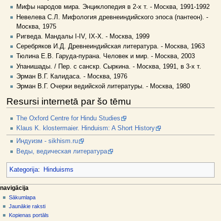
Мифы народов мира. Энциклопедия в 2-х т. - Москва, 1991-1992
Невелева С.Л. Мифология древнеиндийского эпоса (пантеон). -
Москва, 1975
Ригведа. Мандалы I-IV, IX-X. - Москва, 1999
Серебряков И.Д. Древнеиндийская литература. - Москва, 1963
Тюлина Е.В. Гаруда-пурана. Человек и мир. - Москва, 2003
Упанишады. / Пер. с санскр. Сыркина. - Москва, 1991, в 3-х т.
Эрман В.Г. Калидаса. - Москва, 1976
Эрман В.Г. Очерки ведийской литературы. - Москва, 1980
Resursi internetā par šo tēmu
The Oxford Centre for Hindu Studies
Klaus K. klostermaier. Hinduism: A Short History
Индуизм - sikhism.ru
Веды, ведическая литература
Kategorija
:
Hinduisms
N
lapas darbības
dalībnieka rīki
navigācija
raksts
pieslēgties
Sākumlapa
a
diskusija
Jaunākie raksti
v
skatīt
Kopienas portāls