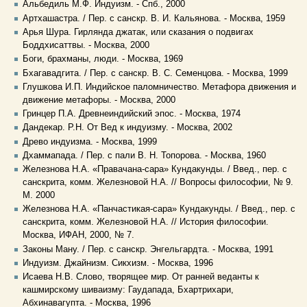
Альбедиль М.Ф. Индуизм. - Спб., 2000
Артхашастра. / Пер. с санскр. В. И. Кальянова. - Москва, 1959
Арья Шура. Гирлянда джатак, или сказания о подвигах
Боддхисаттвы. - Москва, 2000
Боги, брахманы, люди. - Москва, 1969
Бхагавадгита. / Пер. с санскр. В. С. Семенцова. - Москва, 1999
Глушкова И.П. Индийское паломничество. Метафора движения и
движение метафоры. - Москва, 2000
Гринцер П.А. Древнеиндийский эпос. - Москва, 1974
Дандекар. Р.Н. От Вед к индуизму. - Москва, 2002
Древо индуизма. - Москва, 1999
Дхаммапада. / Пер. с пали В. Н. Топорова. - Москва, 1960
Железнова Н.А. «Правачана-сара» Кундакунды. / Введ., пер. с
санскрита, комм. Железновой Н.А. // Вопросы философии, № 9.
М. 2000
Железнова Н.А. «Панчастикая-сара» Кундакунды. / Введ., пер. с
санскрита, комм. Железновой Н.А. // История философии.
Москва, ИФАН, 2000, № 7.
Законы Ману. / Пер. с санскр. Энгельгардта. - Москва, 1991
Индуизм. Джайнизм. Сикхизм. - Москва, 1996
Исаева Н.В. Слово, творящее мир. От ранней веданты к
кашмирскому шиваизму: Гаудапада, Бхартрихари,
Абхинавагупта. - Москва, 1996