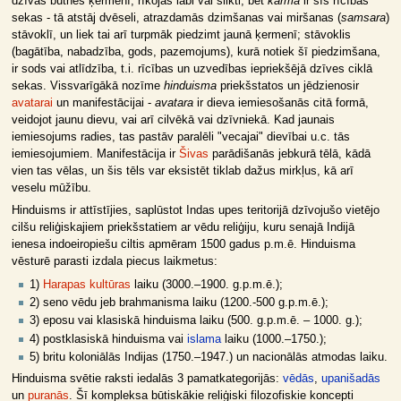
dzīvas būtnes ķermenī, rīkojas labi vai slikti, bet
karma
ir šīs rīcības
sekas - tā atstāj dvēseli, atrazdamās dzimšanas vai miršanas (
samsara
)
stāvoklī, un liek tai arī turpmāk piedzimt jaunā ķermenī; stāvoklis
(bagātība, nabadzība, gods, pazemojums), kurā notiek šī piedzimšana,
ir sods vai atlīdzība, t.i. rīcības un uzvedības iepriekšējā dzīves ciklā
sekas. Vissvarīgākā nozīme
hinduisma
priekšstatos un jēdzienosir
avatarai
un manifestācijai -
avatara
ir dieva iemiesošanās citā formā,
veidojot jaunu dievu, vai arī cilvēkā vai dzīvniekā. Kad jaunais
iemiesojums radies, tas pastāv paralēli "vecajai" dievībai u.c. tās
iemiesojumiem. Manifestācija ir
Šivas
parādišanās jebkurā tēlā, kādā
vien tas vēlas, un šis tēls var eksistēt tiklab dažus mirkļus, kā arī
veselu mūžību.
Hinduisms ir attīstījies, saplūstot Indas upes teritorijā dzīvojušo vietējo
cilšu reliģiskajiem priekšstatiem ar vēdu reliģiju, kuru senajā Indijā
ienesa indoeiropiešu ciltis apmēram 1500 gadus p.m.ē. Hinduisma
vēsturē parasti izdala piecus laikmetus:
1)
Harapas kultūras
laiku (3000.–1900. g.p.m.ē.);
2) seno vēdu jeb brahmanisma laiku (1200.-500 g.p.m.ē.);
3) eposu vai klasiskā hinduisma laiku (500. g.p.m.ē. – 1000. g.);
4) postklasiskā hinduisma vai
islama
laiku (1000.–1750.);
5) britu koloniālās Indijas (1750.–1947.) un nacionālās atmodas laiku.
Hinduisma svētie raksti iedalās 3 pamatkategorijās:
vēdās
,
upanišadās
un
puranās
. Šī kompleksa būtiskākie reliģiski filozofiskie koncepti