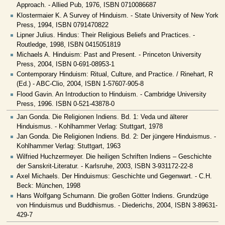
Approach. - Allied Pub, 1976, ISBN 0710086687
Klostermaier K. A Survey of Hinduism. - State University of New York
Press, 1994, ISBN 0791470822
Lipner Julius. Hindus: Their Religious Beliefs and Practices. -
Routledge, 1998, ISBN 0415051819
Michaels A. Hinduism: Past and Present. - Princeton University
Press, 2004, ISBN 0-691-08953-1
Contemporary Hinduism: Ritual, Culture, and Practice. / Rinehart, R
(Ed.) - ABC-Clio, 2004, ISBN 1-57607-905-8
Flood Gavin. An Introduction to Hinduism. - Cambridge University
Press, 1996. ISBN 0-521-43878-0
Jan Gonda. Die Religionen Indiens. Bd. 1: Veda und älterer
Hinduismus. - Kohlhammer Verlag: Stuttgart, 1978
Jan Gonda. Die Religionen Indiens. Bd. 2: Der jüngere Hinduismus. -
Kohlhammer Verlag: Stuttgart, 1963
Wilfried Huchzermeyer. Die heiligen Schriften Indiens – Geschichte
der Sanskrit-Literatur. - Karlsruhe, 2003, ISBN 3-931172-22-8
Axel Michaels. Der Hinduismus: Geschichte und Gegenwart. - C.H.
Beck: München, 1998
Hans Wolfgang Schumann. Die großen Götter Indiens. Grundzüge
von Hinduismus und Buddhismus. - Diederichs, 2004, ISBN 3-89631-
429-7