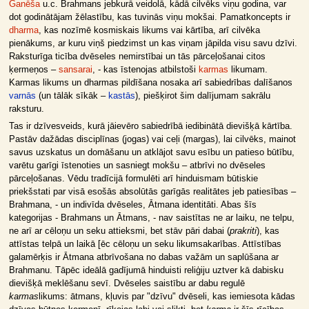
Ganēša
u.c. Brahmans jebkurā veidolā, kādā cilvēks viņu godina, var
dot godinātājam žēlastību, kas tuvinās viņu mokšai. Pamatkoncepts ir
dharma
, kas nozīmē kosmiskais likums vai kārtība, arī cilvēka
pienākums, ar kuru viņš piedzimst un kas viņam jāpilda visu savu dzīvi.
Raksturīga ticība dvēseles nemirstībai un tās pārceļošanai citos
ķermeņos –
sansarai
, - kas īstenojas atbilstoši
karmas
likumam.
Karmas likums un dharmas pildīšana nosaka arī sabiedrības dalīšanos
varnās
(un tālāk sīkāk –
kastās
), piešķirot šim dalījumam sakrālu
raksturu.
Tas ir dzīvesveids, kurā jāievēro sabiedrībā iedibinātā dievišķā kārtība.
Pastāv dažādas disciplīnas (jogas) vai ceļi (margas), lai cilvēks, mainot
savus uzskatus un domāšanu un atklājot savu esību un patieso būtību,
varētu garīgi īstenoties un sasniegt mokšu – atbrīvi no dvēseles
pārceļošanas. Vēdu tradīcijā formulēti arī hinduismam būtiskie
priekšstati par visā esošās absolūtās garīgās realitātes jeb patiesības –
Brahmana, - un indivīda dvēseles, Ātmana identitāti. Abas šīs
kategorijas - Brahmans un Ātmans, - nav saistītas ne ar laiku, ne telpu,
ne arī ar cēloņu un seku attieksmi, bet stāv pāri dabai (
prakriti
), kas
attīstas telpā un laikā [ēc cēloņu un seku likumsakarības. Attīstības
galamērķis ir Ātmana atbrīvošana no dabas važām un saplūšana ar
Brahmanu. Tāpēc ideālā gadījumā hinduisti reliģiju uztver kā dabisku
dievišķā meklēšanu sevī. Dvēseles saistību ar dabu regulē
karmas
likums: ātmans, kļuvis par "dzīvu" dvēseli, kas iemiesota kādas