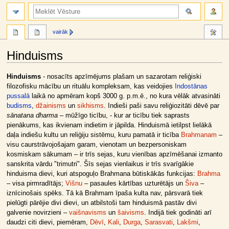
meklēt
vairāk
Hinduisms
Jump
Jump
Hinduisms
- nosacīts apzīmējums plašam un sazarotam reliģiski
to
to
filozofisku mācību un rituālu kompleksam, kas veidojies
Indostānas
navigation
search
pussalā
laikā no apmēram kopš 3000 g. p.m.ē., no kura vēlāk atvasināti
budisms
,
džainisms
un
sikhisms
. Indieši paši savu reliģiozitāti dēvē par
sānatana dharma
– mūžīgo ticību, - kur ar ticību tiek saprasts
pienākums, kas ikvienam indietim ir jāpilda. Hinduismā ietilpst lielākā
daļa indiešu kultu un reliģiju sistēmu, kuru pamatā ir ticība
Brahmanam
–
visu caurstrāvojošajam garam, vienotam un bezpersoniskam
kosmiskam sākumam – ir trīs sejas, kuru vienības apzīmēšanai izmanto
sanskrita vārdu "trimutri". Šīs sejas vienlaikus ir trīs svarīgākie
hinduisma dievi, kuri atspoguļo Brahmana būtiskākās funkcijas:
Brahma
– visa pirmradītājs;
Višnu
– pasaules kārtības uzturētājs un
Šiva
–
iznīcinošais spēks. Tā kā Brahmam īpaša kulta nav, pārsvarā tiek
pielūgti pārējie divi dievi, un atbilstoši tam hinduismā pastāv divi
galvenie novirzieni –
vaišnavisms
un
šaivisms
. Indijā tiek godināti arī
daudzi citi dievi, piemēram,
Dēvī
,
Kali
,
Durga
,
Sarasvati
,
Lakšmi
,