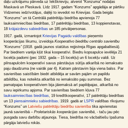
daļu uzkrājumu pārveda uz Iekškrieviju, atverot “Konzuma” nodaļas
Maskavā un Pleskavā. Līdz 1917. gadam “Konzums” apgādāja ar pārtiku
Vidzemes iedzīvotājus, daļēji to ievedot no Krievijas. Gada beigās
“Konzums” un tā Centrālā patērētāju biedrība apvienoja 77
lauksaimniecības biedrības, 17 patērētāju biedrības, 13 koppienotavas,
18
krājaizdevu sabiedrības
un 185 privātpersonas.
1917. gadā, izmantojot
Krievijas Pagaidu valdības
pieņemto
kooperācijas likumu, izveidoja
Kooperatīvo biedrību centrālo savienību
“Konzums”
(1918. gadā jaunos statūtus reģistreja Rīgas apgabaltiesā).
Par biedriem varēja kļūt tikai kooperatīvi. Biedru kopsapulce ievēlēja 21
locekļa padomi (pec 1932. gada – 15 locekļu) un 6 locekļu valdi. Uz
pilnsapulcēm kooperatīvi savus pārstāvjus sūtīja atkarībā no iemaksato
paju daudzuma (ne vairāk par 4). Katram pārstavim bija viena balss. Par
savienības saistībām biedri atbildēja ar savām pajām un papildu
atbildību, kas noteikta atkarībā no iemaksāto paju summas. Bez
pamatpajas kooperatīviem bija jāiemaksā arī papildpajas, atkarībā no
savu iepirkumu apjoma. Par savienības biedriem kļuva 77
lauksaimniecības biedrības
, 19 kredītkooperatīvi, 17 patērētāju biedrības
un 13
piensaimnieku sabiedrības
. 1919. gadā ar
LSPR
valdības rīkojumu
“Konzums” un
Latviešu patērētāju biedrību savienība
tika apvienotas
jaunā savienībā –
Proletariskās kooperācijas savienībā
, - taču jau pēc
pusgada savu darbību atjaunoja. Tiesa, biedrība no vācbaltiešu īpašuma
pārgāja latviešu rokās.