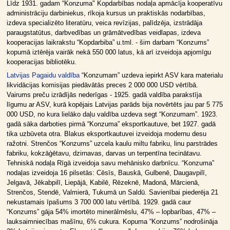
Līdz 1931. gadam “Konzuma" Kopdarbības nodaļa apmācīja kooperatīvu
administrāciju darbiniekus, rīkoja kursus un praktiskās nodarbības,
izdeva specializēto literatūru, veica revīzijas, palīdzēja, izstrādāja
paraugstatūtus, darbvedības un grāmātvedības veidlapas, izdeva
kooperacijas laikrakstu “Kopdarbiba” u.tml. - šim darbam “Konzums”
kopumā iztērēja vairāk nekā 550 000 latus, kā arī izveidoja apjomīgu
kooperacijas bibliotēku.
Latvijas Pagaidu valdība
“Konzumam” uzdeva iepirkt ASV kara materialu
likvidācijas komisijas piedāvātās preces 2 000 000 USD vērtībā.
Vairums preču izrādījās nederīgas - 1925. gadā valdība parakstīja
līgumu ar ASV, kurā kopējais Latvijas parāds bija novērtēts jau par 5 775
000 USD, no kura lielāko daļu valdība uzdeva segt “Konzumam”. 1923.
gadā sāka darboties pirmā “Konzuma” eksportkautuve, bet 1927. gadā
tika uzbūveta otra. Blakus eksportkautuvei izveidoja modernu desu
ražotni. Strenčos “Konzums” uzcela kaulu miltu fabriku, linu parstrādes
fabriku, kokzāģētavu, dzirnavas, darvas un terpentīna tecinātavu.
Tehniskā nodaļa Rīgā izveidoja savu mehānisko darbnīcu. “Konzuma”
nodaļas izveidoja 16 pilsetās: Cēsīs, Bauskā, Gulbenē, Daugavpilī,
Jelgavā, Jēkabpilī, Liepājā, Kabilē, Rēzeknē, Madonā, Mārcienā,
Strenčos, Stendē, Valmierā, Tukumā un Saldū. Savienībai piederēja 21
nekustamais īpašums 3 700 000 latu vērtībā. 1929. gadā caur
“Konzums” gāja 54% imortēto minerālmēslu, 47% – lopbarības, 47% –
lauksaimniecības mašīnu, 6% cukura. Kopuma “Konzums” nodrošināja