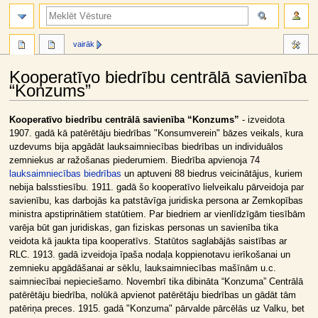
meklēt
vairāk
Kooperatīvo biedrību centrālā savienība
“Konzums”
Jump
Jump
Kooperatīvo biedrību centrālā savienība “Konzums”
- izveidota
to
to
1907. gadā kā patērētāju biedrības "Konsumverein" bāzes veikals, kura
navigation
search
uzdevums bija apgādāt lauksaimniecības biedrības un individuālos
zemniekus ar ražošanas piederumiem. Biedrība apvienoja 74
lauksaimniecības biedrības
un aptuveni 88 biedrus veicinātājus, kuriem
nebija balsstiesību. 1911. gadā šo kooperatīvo lielveikalu pārveidoja par
savienību, kas darbojās ka patstāvīga juridiska persona ar Zemkopības
ministra apstiprinātiem statūtiem. Par biedriem ar vienlīdzīgām tiesībām
varēja būt gan juridiskas, gan fiziskas personas un savienība tika
veidota kā jaukta tipa kooperatīvs. Statūtos saglabājās saistības ar
RLC. 1913. gadā izveidoja īpaša nodaļa koppienotavu ierīkošanai un
zemnieku apgādāšanai ar sēklu, lauksaimniecības mašīnām u.c.
saimniecībai nepieciešamo. Novembrī tika dibināta “Konzuma” Centrālā
patērētāju biedrība, nolūkā apvienot patērētāju biedrības un gādāt tām
patēriņa preces. 1915. gadā "Konzuma" pārvalde pārcēlās uz Valku, bet