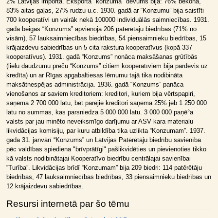
2% Latvijas importa. Eksportā "konzuma" devums bija: 76% bekona,
83% aitas gaļas, 27% rudzu u.c. 1930. gadā ar “Konzumu” bija saistīti
700 kooperatīvi un vairāk nekā 100000 individuālās saimniecības. 1931.
gada beigas “Konzums” apvienoja 206 patērētāju biedrības (71% no
visām), 57 lauksaimniecības biedrības, 54 piensaimnieku biedrības, 15
krājaizdevu sabiedrības un 5 cita rakstura kooperatīvus (kopā 337
kooperatīvus). 1931. gadā “Konzums” nonāca maksāšanas grūtībās
(lielu daudzumu preču “Konzums” citiem kooperatīviem bija pārdevis uz
kredīta) un ar Rīgas apgabaltiesas lēmumu tajā tika nodibināta
maksātnespējas administrācija. 1936. gadā “Konzums” panāca
vienošanos ar saviem kreditoriem: kreditori, kuriem bija vērtspapiri,
saņēma 2 700 000 latu, bet pārējie kreditori saņēma 25% jeb 1 250 000
latu no summas, kas parsniedza 5 000 000 latu. 3 000 000 paņē°a
valsts par jau minēto neveiksmīgo darījumu ar ASV kara materialu
likvidācijas komisiju, par kuru atbildība tika uzlikta “Konzumam”. 1937.
gada 31. janvārī “Konzums” un Latvijas Patērētāju biedrību savienība
pēc valdības spiediena "brīvprātīgi" pašlikvidēties un pievienoties tikko
kā valsts nodibinātajai Kooperatīvo biedrību centrālajai savienībai
“Turība”. Likvidācijas brīdī “Konzumam” bija 209 biedri: 114 patērētāju
biedrības, 47 lauksaimniecības biedrības, 33 piensaimnieku biedrības un
12 krājaizdevu sabiedrības.
Resursi internetā par šo tēmu