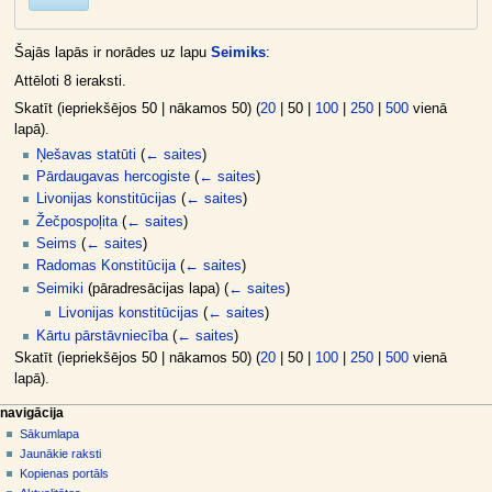
Šajās lapās ir norādes uz lapu
Seimiks
:
Attēloti 8 ieraksti.
Skatīt (
iepriekšējos 50
|
nākamos 50
) (
20
|
50
|
100
|
250
|
500
vienā
lapā).
Ņešavas statūti
(
← saites
)
Pārdaugavas hercogiste
(
← saites
)
Livonijas konstitūcijas
(
← saites
)
Žečpospoļita
(
← saites
)
Seims
(
← saites
)
Radomas Konstitūcija
(
← saites
)
Seimiki
(pāradresācijas lapa)
(
← saites
)
Livonijas konstitūcijas
(
← saites
)
Kārtu pārstāvniecība
(
← saites
)
Skatīt (
iepriekšējos 50
|
nākamos 50
) (
20
|
50
|
100
|
250
|
500
vienā
lapā).
N
lapas darbības
dalībnieka rīki
navigācija
raksts
pieslēgties
Sākumlapa
a
diskusija
Jaunākie raksti
v
skatīt
Kopienas portāls
i
aplūkot