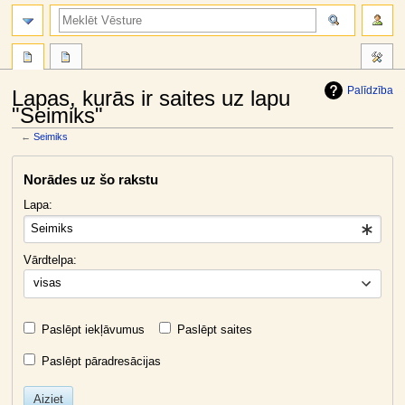
meklēt
Palīdzība
Lapas, kurās ir saites uz lapu
"Seimiks"
←
Seimiks
Jump
Jump
Norādes uz šo rakstu
to
to
navigation
search
Lapa:
Vārdtelpa:
visas
Paslēpt iekļāvumus
Paslēpt saites
Paslēpt pāradresācijas
Aiziet