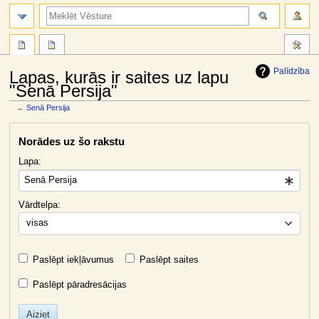
meklēt
Palīdzība
Lapas, kurās ir saites uz lapu
"Senā Persija"
←
Senā Persija
Jump
Jump
Norādes uz šo rakstu
to
to
navigation
search
Lapa:
Vārdtelpa:
visas
Paslēpt iekļāvumus
Paslēpt saites
Paslēpt pāradresācijas
Aiziet