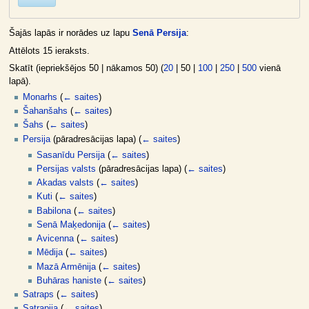
Šajās lapās ir norādes uz lapu
Senā Persija
:
Attēlots 15 ieraksts.
Skatīt (
iepriekšējos 50
|
nākamos 50
) (
20
|
50
|
100
|
250
|
500
vienā
lapā).
Monarhs
(
← saites
)
Šahanšahs
(
← saites
)
Šahs
(
← saites
)
Persija
(pāradresācijas lapa)
(
← saites
)
Sasanīdu Persija
(
← saites
)
Persijas valsts
(pāradresācijas lapa)
(
← saites
)
Akadas valsts
(
← saites
)
Kuti
(
← saites
)
Babilona
(
← saites
)
Senā Maķedonija
(
← saites
)
Avicenna
(
← saites
)
Mēdija
(
← saites
)
Mazā Armēnija
(
← saites
)
Buhāras haniste
(
← saites
)
Satraps
(
← saites
)
Satrapija
(
← saites
)