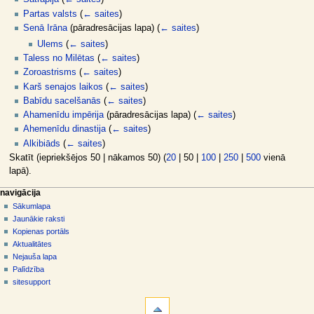
Partas valsts
(
← saites
)
Senā Irāna
(pāradresācijas lapa)
(
← saites
)
Ulems
(
← saites
)
Taless no Milētas
(
← saites
)
Zoroastrisms
(
← saites
)
Karš senajos laikos
(
← saites
)
Babīdu sacelšanās
(
← saites
)
Ahamenīdu impērija
(pāradresācijas lapa)
(
← saites
)
Ahemenīdu dinastija
(
← saites
)
Alkibiāds
(
← saites
)
Skatīt (
iepriekšējos 50
|
nākamos 50
) (
20
|
50
|
100
|
250
|
500
vienā
lapā).
N
lapas darbības
dalībnieka rīki
navigācija
raksts
pieslēgties
Sākumlapa
a
diskusija
Jaunākie raksti
v
skatīt
Kopienas portāls
i
aplūkot
Aktualitātes
g
kodu
Nejauša lapa
vēsture
ā
Palīdzība
sitesupport
c
rīki
i
Īpašās