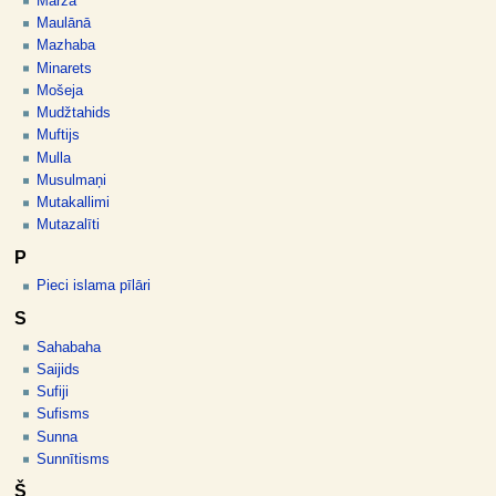
Maržā
Maulānā
Mazhaba
Minarets
Mošeja
Mudžtahids
Muftijs
Mulla
Musulmaņi
Mutakallimi
Mutazalīti
P
Pieci islama pīlāri
S
Sahabaha
Saijids
Sufiji
Sufisms
Sunna
Sunnītisms
Š