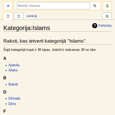
meklēt
vairāk
Palīdzība
Kategorija
:
Islams
Jump
Jump
Raksti, kas ietverti kategorijā "Islams".
to
to
navigation
search
Šajā kategorijā kopā ir 38 lapas, šobrīd ir redzamas 38 no tām.
A
Ajatolla
Allahs
B
Babīdi
D
Džihāds
Džini
F