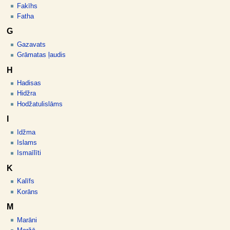
Fakīhs
Fatha
G
Gazavats
Grāmatas ļaudis
H
Hadisas
Hidžra
Hodžatulislāms
I
Idžma
Islams
Ismaīlīti
K
Kalīfs
Korāns
M
Marāni