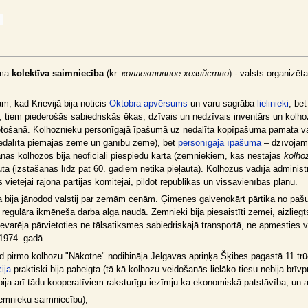
uma
kolektīva saimniecība
(kr.
коллективное хозяйство
) - valsts organizē
m, kad Krievijā bija noticis
Oktobra apvērsums
un varu sagrāba
lielinieki
, be
, tiem piederošās sabiedriskās ēkas, dzīvais un nedzīvais inventārs un kolho
tošanā. Kolhoznieku personīgajā īpašumā uz nedalīta kopīpašuma pamata varē
 iedalīta piemājas zeme un ganību zeme), bet
personīgajā īpašumā
– dzīvojam
anās kolhozos bija neoficiāli piespiedu kārtā (zemniekiem, kas nestājās
kolho
eļauta (izstāšanās līdz pat 60. gadiem netika pieļauta). Kolhozus vadīja admini
vietējai rajona partijas komitejai, pildot republikas un vissavienības plānu.
a bija jānodod valstij par zemām cenām. Ģimenes galvenokārt pārtika no paš
 regulāra ikmēneša darba alga naudā. Zemnieki bija piesaistīti zemei, aizliegt
rēja pārvietoties ne tālsatiksmes sabiedriskajā transportā, ne apmesties vies
 1974. gadā.
pirmo kolhozu "Nākotne" nodibināja Jelgavas apriņķa Šķibes pagastā 11 trūcī
ija
praktiski bija pabeigta (tā kā kolhozu veidošanās lielāko tiesu nebija brīv
bija arī tādu kooperatīviem raksturīgu iezīmju ka ekonomiskā patstāvība, un
emnieku saimniecību);