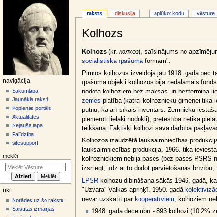
raksts
diskusija
aplūkot kodu
vēsture
Kolhozs
Jump
Jump
Kolhozs
(kr.
колхоз
), saīsinājums no apzīmēj
to
to
sociālistiskā īpašuma
formām".
navigation
search
Pirmos kolhozus izveidoja jau 1918. gadā pēc ta
N
navigācija
īpašuma objekti kolhozos bija nedalāmais fonds
a
Sākumlapa
nodota kolhoziem bez maksas un beztermiņa lie
Jaunākie raksti
zemes
platība (katrai kolhoznieku ģimenei tika
v
Kopienas portāls
putnu, kā arī sīkais inventārs. Zemnieku iestāš
i
Aktualitātes
piemēroti lielāki nodokļi), pretestība netika pi
g
Nejauša lapa
teikšana. Faktiski kolhozi savā darbībā pakļāvās 
ā
Palīdzība
Kolhozos izaudzētā lauksaimniecības produkcij
sitesupport
c
lauksaimniecības produkcija. 1966. tika ieviesta
i
meklēt
kolhozniekiem nebija pases (bez pases PSRS neva
j
izsniegt, līdz ar to dodot pārvietošanās brīvību,
a
LPSR
kolhozu dibināšana sākās 1946. gadā, kad 
s
"Uzvara" Valkas apriņķī. 1950. gadā
kolektivizāc
rīki
i
nevar uzskatīt par
kooperatīviem
, kolhoziem ne
Norādes uz šo rakstu
z
Saistītās izmaiņas
1948. gada decembrī - 893 kolhozi (10.2% z