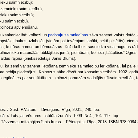
nieku saimniecību);
 zemnieku saimniecību);
nieku saimniecību);
ku saimniecību).
kolhozu apvienošanu.
auksaimniecībā: kolhozi un
padomju saimniecības
sāka saņemt valsts dotācij
s apstākļi laukos uzlabojās (vietām pat ievērojami labāki, nekā pilsētās), ci
as, kultūras namus un bērnudārzus. Daži kolhozi sasniedza visai augstus rādīt
kolhoznieku materiālās labklājības jomā, piemēram, kolhozi „Lāčplēsis” Ogres 
aldus rajonā (priekšsēdētājs Jānis Blūms).
a zemi var saņemt lietošanā zemnieku saimniecību ierīkošanai, lai palielināt
 zeme nebija piederējusi. Kolhozus sāka dēvēt par kopsaimniecībām. 1992. ga
 un iegādāties par sertifikātiem - kolhozi pamazām sadalījās sīksaimniecībās, to
os. / Sast. P.Valters. - Divergens: Rīga, 2001., 240. lpp.
ā. // Latvijas vēstures institūta žurnāls. 1999. Nr.4., 104.-117. lpp.
 Tēvzemes mitoloģijas īsais kurss. - Pētergailis: Rīga, 2013. ISBN 978-9984