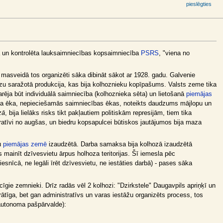
pieslēgties
ta un kontrolēta lauksaimniecības kopsaimniecība
PSRS
, "viena no
t masveidā tos organizēti sāka dibināt sākot ar 1928. gadu. Galvenie
zu saražotā produkcija, kas bija kolhoznieku kopīpašums. Valsts zeme tika
ja būt individuālā saimniecība (kolhoznieka sēta) un lietošanā
piemājas
a ēka, nepieciešamās saimniecības ēkas, noteikts daudzums mājlopu un
zā
, bija lielāks risks tikt pakļautiem politiskām represijām, tiem tika
stratīvi no augšas, un biedru kopsapulcei būtiskos jautājumos bija maza
u
piemājas zemē
izaudzētā. Darba samaksa bija kolhozā izaudzētā
s mainīt dzīvesvietu ārpus holhoza teritorijas. Šī iemesla pēc
nīcā, ne legāli īrēt dzīvesvietu, ne iestāties darbā) - pases sāka
gie zemnieki. Drīz radās vēl 2 kolhozi: "Dzirkstele" Daugavpils apriņķī un
prātīga, bet gan administratīvs un varas iestāžu organizēts process, tos
 autonoma pašpārvalde):