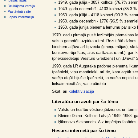
Īpašās lapas
v
1949. gada jūlijā - 3857 kolhozi (76.7% zem
Drukājama versija
ē
1949. gada decembrī - 4103 kolhozi (85.3 %
Pastāvīgā saite
l
1950. gada jūlijā - 4118 kolhozi (90.3 % zem
Lapas informācija
1950. gada decembrī - 1776 (96.5 % zemnie
n
1950. gada jūnijā pieņēma lēmumu par sīko 
e
1970. gadu pirmajā pusē iezīmējās pārmaiņas l
valsts garantēti uzpirka u.tml. Rezultātā dzīve
biedriem atļāva arī tipveida ģimeņu mājas), skol
konservu rūpnīcas, alus darītavas u.tml.), gan 
(priekšsēdētājs Viesturs Gredzens) un „Druva” S
1990. gadā LR Augstākā padome pieņēma likumu, k
īpašnieki, viņu mantinieki, arī tie, kam agrāk
varēja atgūt bijušie īpašnieki, to varēja nopirkt
lielsaimniecībās, vai izpārdota.
Skat. arī
kolektivizācija
Literatūra un avoti par šo tēmu
Valsts un tiesību vēsture jēdzienos un termin
Bleiere Daina. Kolhozi Latvijā 1949.-1953. gad
Ņikonovs Aleksandrs. Aiz impērijas fasādes.
Resursi internetā par šo tēmu