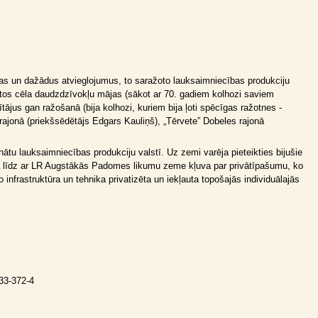
as un dažādus atvieglojumus, to saražoto lauksaimniecības produkciju
ematos cēla daudzdzīvokļu mājas (sākot ar 70. gadiem kolhozi saviem
ājus gan ražošanā (bija kolhozi, kuriem bija ļoti spēcīgas ražotnes -
rajonā (priekšsēdētājs Edgars Kauliņš), „Tērvete” Dobeles rajonā
u lauksaimniecības produkciju valstī. Uz zemi varēja pieteikties bijušie
dā līdz ar LR Augstākās Padomes likumu zeme kļuva par privātīpašumu, ko
 infrastruktūra un tehnika privatizēta un iekļauta topošajās individuālajās
-33-372-4