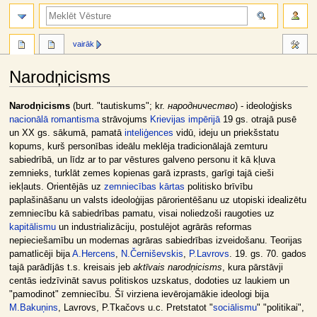
meklēt
vairāk
Narodņicisms
Jump
Jump
Narodņicisms
(burt. "tautiskums"; kr.
народничество
) - ideoloģisks
to
to
nacionālā romantisma
strāvojums
Krievijas impērijā
19 gs. otrajā pusē
navigation
search
un XX gs. sākumā, pamatā
inteliģences
vidū, ideju un priekšstatu
kopums, kurš personības ideālu meklēja tradicionālajā zemturu
sabiedrībā, un līdz ar to par vēstures galveno personu it kā kļuva
zemnieks, turklāt zemes kopienas garā izprasts, garīgi tajā cieši
iekļauts. Orientējās uz
zemniecības
kārtas
politisko brīvību
paplašināšanu un valsts ideoloģijas pārorientēšanu uz utopiski idealizētu
zemniecību kā sabiedrības pamatu, visai noliedzoši raugoties uz
kapitālismu
un industrializāciju, postulējot agrārās reformas
nepieciešamību un modernas agrāras sabiedrības izveidošanu. Teorijas
pamatlicēji bija
A.Hercens
,
N.Černiševskis
,
P.Lavrovs
. 19. gs. 70. gados
tajā parādījās t.s. kreisais jeb
aktīvais narodņicisms
, kura pārstāvji
centās iedzīvināt savus politiskos uzskatus, dodoties uz laukiem un
"pamodinot" zemniecību. Šī virziena ievērojamākie ideologi bija
M.Bakuņins
, Lavrovs, P.Tkačovs u.c. Pretstatot "
sociālismu
" "politikai",