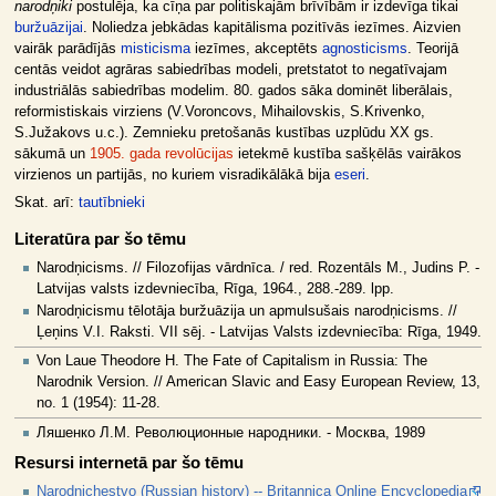
narodņiki
postulēja, ka cīņa par politiskajām brīvībām ir izdevīga tikai
buržuāzijai
. Noliedza jebkādas kapitālisma pozitīvās iezīmes. Aizvien
vairāk parādījās
misticisma
iezīmes, akceptēts
agnosticisms
. Teorijā
centās veidot agrāras sabiedrības modeli, pretstatot to negatīvajam
industriālās sabiedrības modelim. 80. gados sāka dominēt liberālais,
reformistiskais virziens (V.Voroncovs, Mihailovskis, S.Krivenko,
S.Južakovs u.c.). Zemnieku pretošanās kustības uzplūdu XX gs.
sākumā un
1905. gada revolūcijas
ietekmē kustība sašķēlās vairākos
virzienos un partijās, no kuriem visradikālākā bija
eseri
.
Skat. arī:
tautībnieki
Literatūra par šo tēmu
Narodņicisms. // Filozofijas vārdnīca. / red. Rozentāls M., Judins P. -
Latvijas valsts izdevniecība, Rīga, 1964., 288.-289. lpp.
Narodņicismu tēlotāja buržuāzija un apmulsušais narodņicisms. //
Ļeņins V.I. Raksti. VII sēj. - Latvijas Valsts izdevniecība: Rīga, 1949.
Von Laue Theodore H. The Fate of Capitalism in Russia: The
Narodnik Version. // American Slavic and Easy European Review, 13,
no. 1 (1954): 11-28.
Ляшенко Л.М. Революционные народники. - Москва, 1989
Resursi internetā par šo tēmu
Narodnichestvo (Russian history) -- Britannica Online Encyclopedia