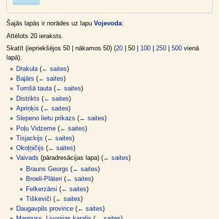
Šajās lapās ir norādes uz lapu
Vojevoda
:
Attēlots 20 ieraksts.
Skatīt (
iepriekšējos 50
|
nākamos 50
) (
20
|
50
|
100
|
250
|
500
vienā
lapā).
Drakula
(
← saites
)
Bajārs
(
← saites
)
Tumšā tauta
(
← saites
)
Distrikts
(
← saites
)
Apriņķis
(
← saites
)
Slepeno lietu prikazs
(
← saites
)
Poļu Vidzeme
(
← saites
)
Tisjackijs
(
← saites
)
Okoļņičijs
(
← saites
)
Vaivads
(pāradresācijas lapa)
(
← saites
)
Brauns Georgs
(
← saites
)
Broeli-Plāteri
(
← saites
)
Felkerzāmi
(
← saites
)
Tiškeviči
(
← saites
)
Daugavpils province
(
← saites
)
Magnuss, Livonijas karalis
(
← saites
)