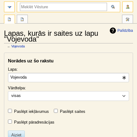
meklēt
Palīdzība
Lapas, kurās ir saites uz lapu
"Vojevoda"
←
Vojevoda
Jump
Jump
Norādes uz šo rakstu
to
to
navigation
search
Lapa:
Vārdtelpa:
visas
Paslēpt iekļāvumus
Paslēpt saites
Paslēpt pāradresācijas
Aiziet