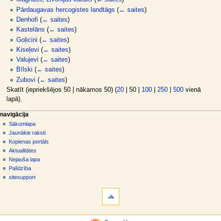
Pārdaugavas hercogistes landtāgs
(
← saites
)
Denhofi
(
← saites
)
Kastelāns
(
← saites
)
Goļicini
(
← saites
)
Kiseļevi
(
← saites
)
Valujevi
(
← saites
)
Bīlski
(
← saites
)
Zubovi
(
← saites
)
Skatīt (
iepriekšējos 50
|
nākamos 50
) (
20
|
50
|
100
|
250
|
500
vienā
lapā).
N
lapas darbības
dalībnieka rīki
navigācija
raksts
pieslēgties
Sākumlapa
a
diskusija
Jaunākie raksti
v
skatīt
Kopienas portāls
i
aplūkot
Aktualitātes
g
kodu
Nejauša lapa
vēsture
ā
Palīdzība
sitesupport
c
rīki
i
Īpašās
j
lapas
a
Drukājama
navigācija
versija