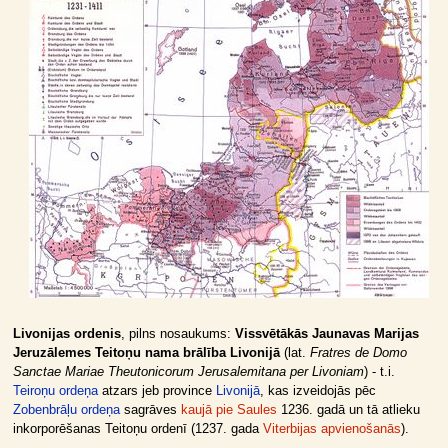
Livonijas ordenis
, pilns nosaukums:
Vissvētākās Jaunavas Marijas
Jeruzālemes Teitoņu nama brālība Livonijā
(lat.
Fratres de Domo
Sanctae Mariae Theutonicorum Jerusalemitana per Livoniam
) - t.i.
Teiroņu ordeņa
atzars jeb province
Livonijā
, kas izveidojās pēc
Zobenbrāļu ordeņa
sagrāves
kaujā pie Saules
1236. gadā un tā atlieku
inkorporēšanas Teitoņu ordenī (1237. gada
Viterbijas apvienošanās
).