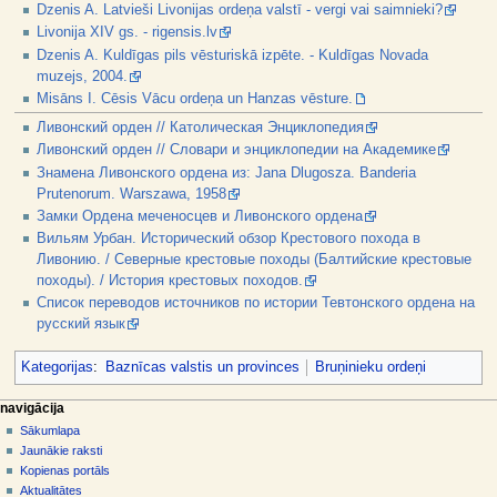
Dzenis A. Latvieši Livonijas ordeņa valstī - vergi vai saimnieki?
Livonija XIV gs. - rigensis.lv
Dzenis A. Kuldīgas pils vēsturiskā izpēte. - Kuldīgas Novada
muzejs, 2004.
Misāns I. Cēsis Vācu ordeņa un Hanzas vēsture.
Ливонский орден // Католическая Энциклопедия
Ливонский орден // Словари и энциклопедии на Академике
Знамена Ливонского ордена из: Jana Dlugosza. Banderia
Prutenorum. Warszawa, 1958
Замки Ордена меченосцев и Ливонского ордена
Вильям Урбан. Исторический обзор Крестового похода в
Ливонию. / Северные крестовые походы (Балтийские крестовые
походы). / История крестовых походов.
Список переводов источников по истории Тевтонского ордена на
русский язык
Kategorijas
:
Baznīcas valstis un provinces
Bruņinieku ordeņi
N
lapas darbības
dalībnieka rīki
navigācija
raksts
pieslēgties
Sākumlapa
a
diskusija
Jaunākie raksti
v
skatīt
Kopienas portāls
i
aplūkot
Aktualitātes