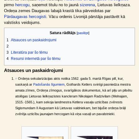
pirmo
hercogu
, saņemot titulu no to jaunā
sizerena
, Lietuvas lielkņaza.
Ordeņa zemes Daugavas labajā krastā tika pārveidotas par
Pārdaugavas hercogisti
. Vācu ordenis Livonijā pārstāja pastāvēt kā
valstisks veidojums.
Satura rādītājs
1
Atsauces un paskaidrojumi
2
3
Literatūra par šo tēmu
4
Resursi internetā par šo tēmu
Atsauces un paskaidrojumi
↑
Ordeņa sekularizācijas akts notika 1562. gada 5. martā Rīgas pilī, kur,
saskaņā ar
Padošanās līgumiem
, Gothards Ketlers svinīgi pasniedza mestra
amata zīmes, Ordeņa zīmogus, svarīgākos dokumentus, kā arī piļu un pilsētu
atslēgas Lietuvas lielkņazistes kancleram Nikolajam Radzivilam (Melnajam,
1515.-1565.), kam sekoja landmestra Ketlera vasaļa uzticības zvērests
Sigismundam II Augustam kā Lietuvas valdniekam, bet bijušie ordeņa brāļi
zvērēja uzticību jaunajam hercogam kā viņa vasaļi un pavalstnieki.