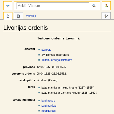
meklēt
vairāk
Livonijas ordenis
Jump
Jump
Teitoņu ordenis Livonijā
to
to
navigation
search
sizereni
pāvests
Sv. Romas imperators
Teitoņu ordeņa lielmestrs
province
12.05.1237.-08.04.1525.
suverens ordenis
08.04.1525.-25.03.1562.
virskapituls
Vendenē (Cēsīs)
tērps
balta mantija ar melnu krustu (1237.-1525.)
balta mantija ar sarkanu krustu (1525.-1562.)
amatu hierarhija
landmestrs
landmaršals
hospitālietis