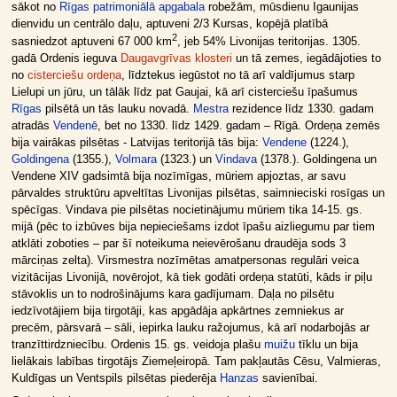
sākot no
Rīgas patrimoniālā apgabala
robežām, mūsdienu Igaunijas
dienvidu un centrālo daļu, aptuveni 2/3 Kursas, kopējā platībā
2
sasniedzot aptuveni 67 000 km
, jeb 54% Livonijas teritorijas. 1305.
gadā Ordenis ieguva
Daugavgrīvas klosteri
un tā zemes, iegādājoties to
no
cisterciešu ordeņa
, līdztekus iegūstot no tā arī valdījumus starp
Lielupi un jūru, un tālāk līdz pat Gaujai, kā arī cisterciešu īpašumus
Rīgas
pilsētā un tās lauku novadā.
Mestra
rezidence līdz 1330. gadam
atradās
Vendenē
, bet no 1330. līdz 1429. gadam – Rīgā. Ordeņa zemēs
bija vairākas pilsētas - Latvijas teritorijā tās bija:
Vendene
(1224.),
Goldingena
(1355.),
Volmara
(1323.) un
Vindava
(1378.). Goldingena un
Vendene XIV gadsimtā bija nozīmīgas, mūriem apjoztas, ar savu
pārvaldes struktūru apveltītas Livonijas pilsētas, saimnieciski rosīgas un
spēcīgas. Vindava pie pilsētas nocietinājumu mūriem tika 14-15. gs.
mijā (pēc to izbūves bija nepieciešams izdot īpašu aizliegumu par tiem
atklāti zoboties – par šī noteikuma neievērošanu draudēja sods 3
mārciņas zelta). Virsmestra nozīmētas amatpersonas regulāri veica
vizitācijas Livonijā, novērojot, kā tiek godāti ordeņa statūti, kāds ir piļu
stāvoklis un to nodrošinājums kara gadījumam. Daļa no pilsētu
iedzīvotājiem bija tirgotāji, kas apgādāja apkārtnes zemniekus ar
precēm, pārsvarā – sāli, iepirka lauku ražojumus, kā arī nodarbojās ar
tranzīttirdzniecību. Ordenis 15. gs. veidoja plašu
muižu
tīklu un bija
lielākais labības tirgotājs Ziemeļeiropā. Tam pakļautās Cēsu, Valmieras,
Kuldīgas un Ventspils pilsētas piederēja
Hanzas
savienībai.