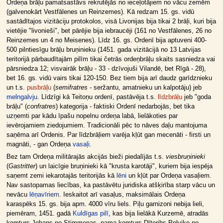
Ordeņa brāļu pamatsastāvs rekrutējās no ieceļotājiem no vācu zemēm
(galvenokārt Vestfālenes un Reinzemes). Kā redzam 15. gs. vidū
sastādītajos vizitāciju protokolos, visā Livonijas bija tikai 2 brāļi, kuri bija
vietējie "livonieši", bet pārējie bija iebraucēji (161 no Vestfālenes, 26 no
Reinzemes un 4 no Meisenes). Līdz 16. gs. Ordenī bija aptuveni 400-
500 pilntiesīgu brāļu bruņinieku (1451. gada vizitācijā no 13 Latvijas
teritorijā pārbaudītajām pilīm tikai četrās ordeņbrāļu skaits sasniedza vai
pārsniedza 12; visvairāk brāļu - 33 - dzīvojuši Vilandē, bet Rīgā - 28),
bet 16. gs. vidū vairs tikai 120-150. Bez tiem bija arī daudz garīdznieku
un t.s.
pusbrāļu
(
semifratres
- seržantu, amatnieku un kalpotāju) jeb
melngalvju
. Līdzīgi kā Teitoņu ordenī, pastāvēja t.s.
līdzbrāļu
jeb "goda
brāļu" (
confratres
) kategorija - faktiski Ordenī nedarbojās, bet tika
uzņemti par kādu īpašu nopelnu ordeņa labā, lielākoties par
ievērojamiem ziedojumiem. Tradicionāli pēc to nāves daļu mantojuma
saņēma arī Ordenis. Par līdzbrāļiem varēja kļūt gan mecenāti - firsti un
magnāti, - gan Ordeņa
vasaļi
.
Bez tam Ordeņa militārajās akcijās bieži piedalījās t.s.
viesbruņinieki
(
Gastritter
) un laicīgie bruņinieki kā "krusta karotāji", kuriem bija iespēja
saņemt zemi iekarotajās teritorijās kā
lēni
un kļūt par Ordeņa vasaļiem.
Nav sastopamas liecības, ka pastāvētu juridiska atšķirība starp vācu un
nevācu
lēņavīriem
. Ieskaitot arī vasaļus, maksimālais Ordeņa
karaspēks 15. gs. bija apm. 4000 vīru liels. Piļu garnizoni nebija lieli,
piemēram, 1451. gadā
Kuldīgas pilī
, kas bija lielākā Kurzemē, atradās