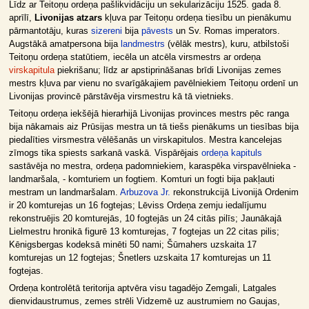
Līdz ar Teitoņu ordeņa pašlikvidāciju un sekularizāciju 1525. gada 8.
aprīlī,
Livonijas atzars
kļuva par Teitoņu ordeņa tiesību un pienākumu
pārmantotāju, kuras
sizereni
bija
pāvests
un Sv. Romas imperators.
Augstākā amatpersona bija
landmestrs
(vēlāk mestrs), kuru, atbilstoši
Teitoņu ordeņa statūtiem, iecēla un atcēla virsmestrs ar ordeņa
virskapitula
piekrišanu; līdz ar apstiprināšanas brīdi Livonijas zemes
mestrs kļuva par vienu no svarīgākajiem pavēlniekiem Teitoņu ordenī un
Livonijas provincē pārstāvēja virsmestru kā tā vietnieks.
Teitoņu ordeņa iekšējā hierarhijā Livonijas provinces mestrs pēc ranga
bija nākamais aiz Prūsijas mestra un tā tiešs pienākums un tiesības bija
piedalīties virsmestra vēlēšanās un virskapitulos. Mestra kancelejas
zīmogs tika spiests sarkanā vaskā. Vispārējais
ordeņa kapituls
sastāvēja no mestra, ordeņa padomniekiem, karaspēka virspavēlnieka -
landmaršala, - komturiem un fogtiem. Komturi un fogti bija pakļauti
mestram un landmaršalam.
Arbuzova Jr.
rekonstrukcijā Livonijā Ordenim
ir 20 komturejas un 16 fogtejas; Lēviss Ordeņa zemju iedalījumu
rekonstruējis 20 komturejās, 10 fogtejās un 24 citās pilīs; Jaunākajā
Lielmestru hronikā figurē 13 komturejas, 7 fogtejas un 22 citas pilis;
Kēnigsbergas kodeksā minēti 50 nami; Šūmahers uzskaita 17
komturejas un 12 fogtejas; Šnetlers uzskaita 17 komturejas un 11
fogtejas.
Ordeņa kontrolētā teritorija aptvēra visu tagadējo Zemgali, Latgales
dienvidaustrumus, zemes strēli Vidzemē uz austrumiem no Gaujas,