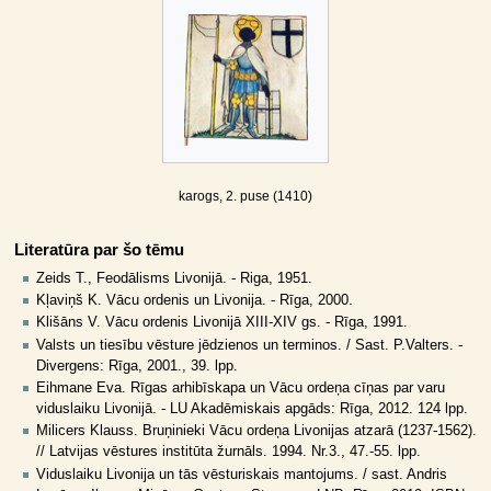
karogs, 2. puse (1410)
Literatūra par šo tēmu
Zeids Т., Feodālisms Livonijā. - Riga, 1951.
Kļaviņš K. Vācu ordenis un Livonija. - Rīga, 2000.
Klišāns V. Vācu ordenis Livonijā XIII-XIV gs. - Rīga, 1991.
Valsts un tiesību vēsture jēdzienos un terminos. / Sast. P.Valters. -
Divergens: Rīga, 2001., 39. lpp.
Eihmane Eva. Rīgas arhibīskapa un Vācu ordeņa cīņas par varu
viduslaiku Livonijā. - LU Akadēmiskais apgāds: Rīga, 2012. 124 lpp.
Milicers Klauss. Bruņinieki Vācu ordeņa Livonijas atzarā (1237-1562).
// Latvijas vēstures institūta žurnāls. 1994. Nr.3., 47.-55. lpp.
Viduslaiku Livonija un tās vēsturiskais mantojums. / sast. Andris