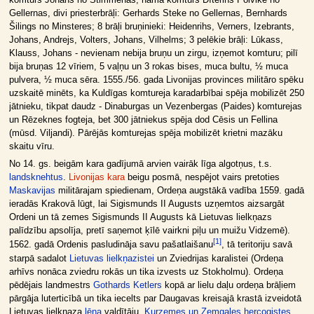
komturs Johans no Stimmenas, nama komturs Dīterihs Polvike no
Gellernas, divi priesterbrāļi: Gerhards Steke no Gellernas, Bernhards
Šilings no Minsteres; 8 brāļi bruņinieki: Heidenrihs, Verners, Izebrants,
Johans, Andrejs, Volters, Johans, Vilhelms; 3 pelēkie brāļi: Lūkass,
Klauss, Johans - nevienam nebija bruņu un zirgu, izņemot komturu; pilī
bija bruņas 12 vīriem, 5 vaļņu un 3 rokas bises, muca bultu, ½ muca
pulvera, ½ muca sēra. 1555./56. gada Livonijas provinces militāro spēku
uzskaitē minēts, ka Kuldīgas komtureja karadarbībai spēja mobilizēt 250
jātnieku, tikpat daudz - Dinaburgas un Vezenbergas (Paides) komturejas
un Rēzeknes fogteja, bet 300 jātniekus spēja dod Cēsis un Fellina
(mūsd. Viljandi). Pārējās komturejas spēja mobilizēt krietni mazāku
skaitu vīru.
No 14. gs. beigām kara gadījumā arvien vairāk līga algotņus, t.s.
landsknehtus
.
Livonijas kara
beigu posmā, nespējot vairs pretoties
Maskavijas
militārajam spiedienam, Ordeņa augstākā vadība 1559. gadā
ieradās Krakovā lūgt, lai Sigismunds II Augusts uzņemtos aizsargāt
Ordeni un tā zemes Sigismunds II Augusts kā Lietuvas lielkņazs
palīdzību apsolīja, pretī saņemot ķīlē vairkni piļu un muižu Vidzemē).
[
1
]
1562. gadā Ordenis pasludināja savu pašatlaišanu
, tā teritoriju savā
starpā sadalot
Lietuvas lielkņazistei
un Zviedrijas karalistei (Ordeņa
arhīvs nonāca zviedru rokās un tika izvests uz Stokholmu). Ordeņa
pēdējais landmestrs
Gothards Ketlers
kopā ar lielu daļu ordeņa brāļiem
pārgāja luterticībā un tika iecelts par Daugavas kreisajā krastā izveidotā
Lietuvas lielkņaza
lēņa
valdītāju,
Kurzemes un Zemgales hercogistes