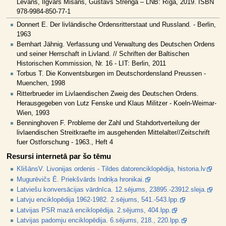
Levāns, Ilgvars Misāns, Gustavs Strenga – LNB: Rīga, 2019. ISBN
978-9984-850-77-1
Donnert E. Der livländische Ordensritterstaat und Russland. - Berlin,
1963
Bernhart Jähnig. Verfassung und Verwaltung des Deutschen Ordens
und seiner Herrschaft in Livland. // Schriften der Baltischen
Historischen Kommission, Nr. 16 - LIT: Berlin, 2011
Torbus T. Die Konventsburgen im Deutschordensland Preussen -
Muenchen, 1998
Ritterbrueder im Livlaendischen Zweig des Deutschen Ordens.
Herausgegeben von Lutz Fenske und Klaus Militzer - Koeln-Weimar-
Wien, 1993
Benninghoven F. Probleme der Zahl und Stahdortverteilung der
livlaendischen Streitkraefte im ausgehenden Mittelalter//Zeitschrift
fuer Ostforschung - 1963., Heft 4
Resursi internetā par šo tēmu
KlišānsV. Livonijas ordenis - Tildes datorenciklopēdija, historia.lv
Mugurēvičs Ē. Priekšvārds Indriķa hronikai.
Latviešu konversācijas vārdnīca. 12.sējums, 23895.-23912.sleja.
Latvju enciklopēdija 1962-1982. 2.sējums, 541.-543.lpp.
Latvijas PSR mazā enciklopēdija. 2.sējums, 404.lpp.
Latvijas padomju enciklopēdija. 6.sējums, 218., 220.lpp.