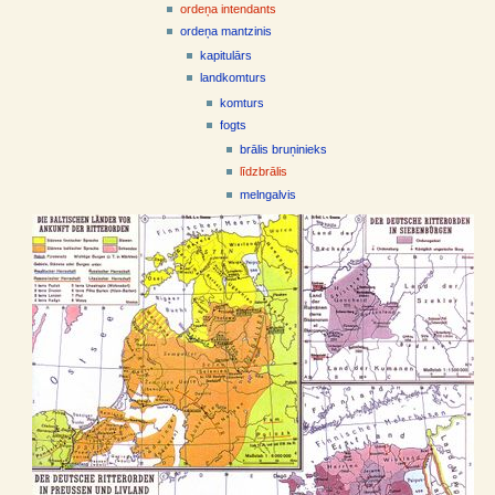
ordeņa intendants
ordeņa mantzinis
kapitulārs
landkomturs
komturs
fogts
brālis bruņinieks
līdzbrālis
melngalvis