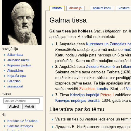
raksts
diskusija
aplūkot kodu
vēsture
Galma tiesa
Jump
Jump
Galma tiesa
jeb
hoftiesa
(vāc.
Hofgericht
; zv.
h
to
to
apelācijas tiesa. Atkarībā no konteksta:
navigation
search
1.
Augstākā tiesa
Kurzemes un Zemgales he
N
navigācija
Krimināllietu modaļa
bija pirmā instance
mui
a
Sākumlapa
Katru nodaļu vadīja pats hercogs un 6 tā vi
Jaunākie raksti
piesēdētāji. Katra no šīm nodaļām darbojās 
v
Kopienas portāls
2.
Augstākā tiesa
Zviedru Vidzemē
un
Lifla
i
Aktualitātes
Sākumā
galma tiesa
darbojās Tērbatā (1630.
g
Nejauša lapa
muižnieku civiltiesiskos strīdus par privilēģ
ā
Palīdzība
izsprieda
galma tiesa
. Tā bija apelācijas i
sitesupport
c
varēja revidēt
Zviedrijas
karalis
. Skat. arī
Vi
i
meklēt
3.
Tiesa
Krievijas impērijā
Pētera I
valdīšana
j
Krievijas impērijas Senātā
; 1804. gadā tika 
a
Literatūra par šo tēmu
s
rīki
i
Valsts un tiesību vēsture jēdzienos un termin
Norādes uz šo rakstu
z
Saistītās izmaiņas
Лундаль Б. Изображение порядка судопрои