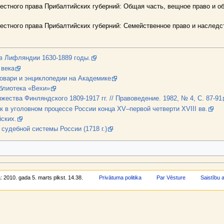
естного права Прибалтийских губерний: Общая часть, вещное право и обяз
стного права Прибалтийских губерний: Семейственное право и наследстве
в Лифляндии 1630-1889 годы.
 века
ловари и энциклопедии на Академике
блиотека «Вехи»
ества Финляндского 1809-1917 гг. // Правоведение. 1982, № 4, С. 87-91
 в уголовном процессе России конца XV–первой четверти XVIII вв.
ских.
судебной системы России (1718 г.)
a: 2010. gada 5. marts plkst. 14.38.
Privātuma politika
Par Vēsture
Saistību 