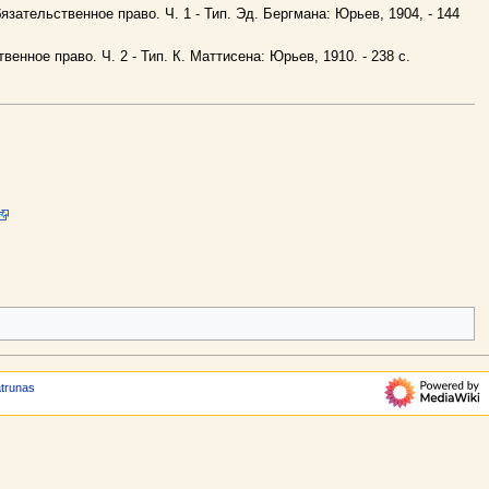
ательственное право. Ч. 1 - Тип. Эд. Бергмана: Юрьев, 1904, - 144
нное право. Ч. 2 - Тип. К. Маттисена: Юрьев, 1910. - 238 c.
atrunas