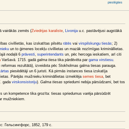
pieslēgties
mā vairākās zemēs (
Zviedrijas karaliste
,
Livonija
u.c. pastāvējusi augstākā
bas civillietās, kas izskatītas pilsētu
rātēs
vai
virspilskungu tiesās
; 2)
znieku
un to ģimenes locekļu civillietas un mazāk nozīmīgas krimināllietas.
lajā nodaļā
6
prāvesti
,
superintendants
un, pēc hercoga ieskatiem, arī citi
ā
Varšavā. 1715. gadā
galma tiesa
tika pārdēvēta par
gama virstiesu
.
u reformas rezultātā), izveidota pēc Stokholmas galma tiesas parauga.
kārtas
piesēdētāji un 6 juristi. Kā pirmās instances tiesa izskatīja
llietas. Pārējās muižnieku krimināllietas izmeklēja
semes tiesa
, bet
7. gada
virskonsistoriju
).
Galma tiesas
spriedumi nebija pārsūdzami, bet tos
s un kompetence tika grozīta: tiesas spriedumus varēja pārsūdzēt
r muižniekiem.
: Гельсингфорс, 1852, 179 c.