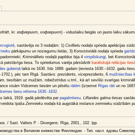
ofrätt
, kr.
гофгерихт, хофгерихт
) - viduslaiku beigās un jauno laiku sāku
rcogistē
, sastāvēja no 3 nodaļām: 1)
Civillietu nodaļa
sprieda apelācijas sūdzī
žnieku
pārkāpumu un noziegumu lietās; 3)
Konsistoriālā nodaļa
sprieda
garīd
rspadomnieki;
Krimināllietu nodaļā
papildus bija 4
virspilskungi
, bet
Konsistoriā
kā patstāvīga tiesa. To spriedumus varēja pārsūdzēt
karaliskajā relācijas ties
ndes guberņā
laikā no 1630. līdz 1889. gadam (ieviesta 1630.–1632. gadu ties
-1702.), pēc tam Rīgā. Sastāvs: prezidents, viceprezidents, 6
muižniecības
ijām, tiesībām uz muižām, robežstrīdus u.tml., kā arī sevišķi svarīgas kriminā
nstance visām Vidzemes tiesām un pilsētu
rātēm
(izņemot
Rīgas rāti
un no 168
dzemes tiesu reforma 1630.-1632.
s laikā, 1919. gadā pārdēvēta par
pagalmtiesu
.
Liflandes galma tiesas
sastāv
izveidota īpaša
Zemnieku nodaļa
kā augstākā instance zemnieku sūdzībām pa
os. / Sast. Valters P. - Divergens: Rīga, 2001., 102. lpp.
зводства в Великом княжестве Финляндии. - Тип. насл. вдовы Симелиус