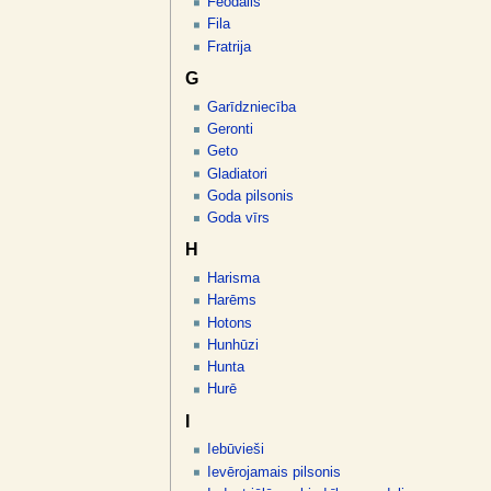
Feodālis
Fila
Fratrija
G
Garīdzniecība
Geronti
Geto
Gladiatori
Goda pilsonis
Goda vīrs
H
Harisma
Harēms
Hotons
Hunhūzi
Hunta
Hurē
I
Iebūvieši
Ievērojamais pilsonis