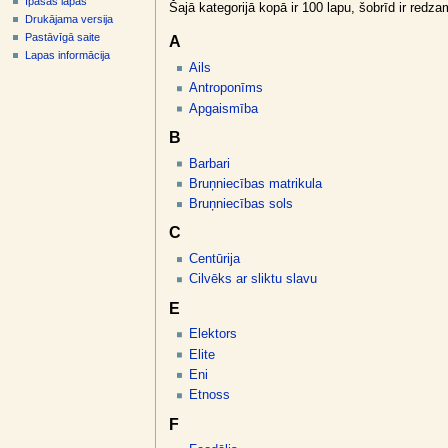
Īpašās lapas
v
Šajā kategorijā kopā ir 100 lapu, šobrīd ir redz
Drukājama versija
ē
Pastāvīgā saite
A
l
Lapas informācija
Ails
n
Antroponīms
e
Apgaismība
B
Barbari
Bruņniecības matrikula
Bruņniecības sols
C
Centūrija
Cilvēks ar sliktu slavu
E
Elektors
Elite
Eni
Etnoss
F