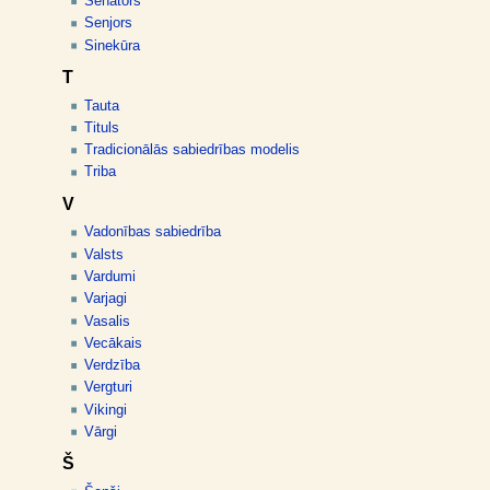
Senators
Senjors
Sinekūra
T
Tauta
Tituls
Tradicionālās sabiedrības modelis
Triba
V
Vadonības sabiedrība
Valsts
Vardumi
Varjagi
Vasalis
Vecākais
Verdzība
Vergturi
Vikingi
Vārgi
Š